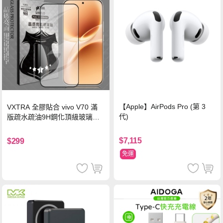
【Apple】AirPods Pro (第 3
VXTRA 全膠貼合 vivo V70 滿
代)
版疏水疏油9H鋼化頂級玻璃貼
保護貼(黑)
$7,115
$299
免運