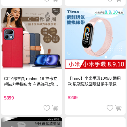
【Timo】小米手環10/9/8 通用
CITY都會風 realme 16 插卡立
款 尼龍織紋回環替換手環錶帶-
架磁力手機皮套 有吊飾孔(承諾
珍珠粉
黑)
$249
$399