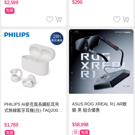
$290
$2,599
免運
ASUS ROG XREAL R1 AR眼
PHILIPS AI麥克風長續航耳夾
鏡 黑 組合優惠
式無線藍牙耳機(白)-TAQ2000
WT
$58,998
$1,780
贈
免運
免運