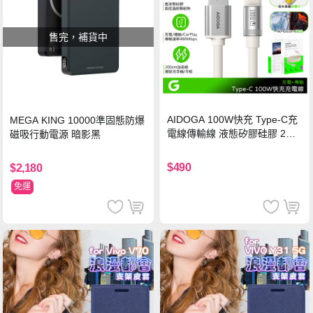
售完，補貨中
AIDOGA 100W快充 Type-C充
MEGA KING 10000準固態防爆
電線傳輸線 液態矽膠硅膠 2M
磁吸行動電源 暗影黑
支援iPhone17/安卓/手機/平板
$490
$2,180
免運