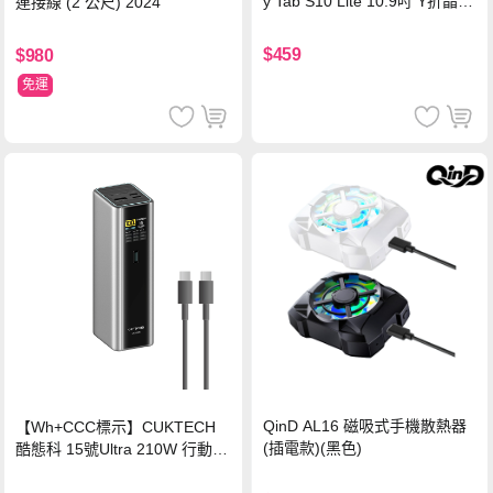
y Tab S10 Lite 10.9吋 Y折晶透
連接線 (2 公尺) 2024
背蓋立架皮套 含筆槽(經典黑)
$459
$980
免運
QinD AL16 磁吸式手機散熱器
【Wh+CCC標示】CUKTECH
(插電款)(黑色)
酷態科 15號Ultra 210W 行動電
源 20000mAh (PB200U) -灰色