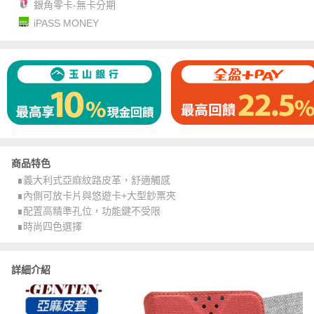
銀角零卡-無卡分期
iPASS MONEY
商品特色
∎義大利式亞麻紋路皮革，舒適觸感
∎內側可放卡片與悠遊卡+大型鈔票夾
∎配置高精準孔位，功能鍵不受限
∎時尚四色選擇
詳細介紹