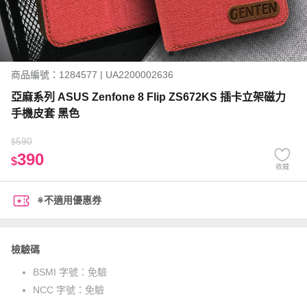
商品編號：1284577 | UA2200002636
亞麻系列 ASUS Zenfone 8 Flip ZS672KS 插卡立架磁力
手機皮套 黑色
590
$
390
$
收藏
※不適用優惠券
檢驗碼
BSMI 字號：
免驗
NCC 字號：
免驗