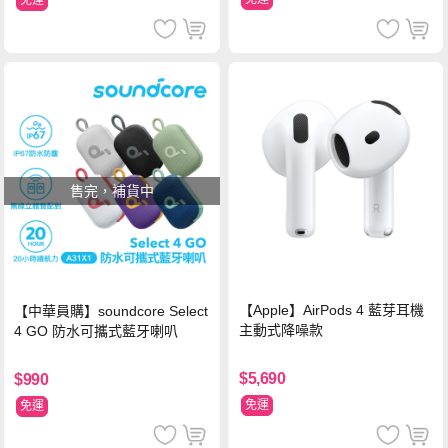
售完，補貨中
【Apple】AirPods 4 藍芽耳機
【中華員購】soundcore Select
主動式降噪款
4 GO 防水可攜式藍牙喇叭
$5,690
$990
免運
免運