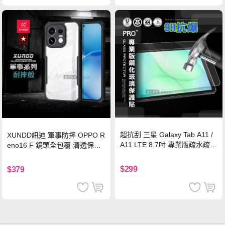
超抗刮 三星 Galaxy Tab A11 /
XUNDD訊迪 軍事防摔 OPPO R
A11 LTE 8.7吋 專業版疏水疏油
eno16 F 鏡頭全包覆 清透保護
9H鋼化玻璃膜 平板玻璃貼
殼 手機殼(夜幕黑)
$299
$379