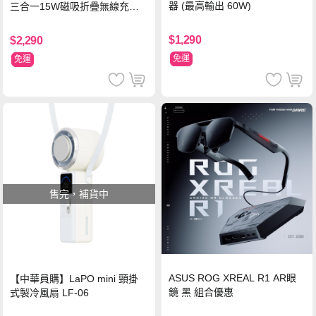
器 (最高輸出 60W)
三合一15W磁吸折疊無線充電
支架 黑
$1,290
$2,290
免運
免運
售完，補貨中
ASUS ROG XREAL R1 AR眼
【中華員購】LaPO mini 頸掛
鏡 黑 組合優惠
式製冷風扇 LF-06