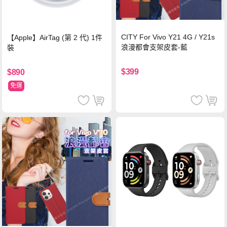
CITY For Vivo Y21 4G / Y21s
【Apple】AirTag (第 2 代) 1件
浪漫都會支架皮套-藍
裝
$399
$890
免運