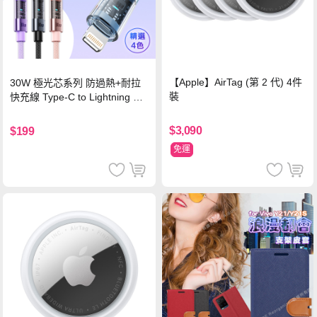
【Apple】AirTag (第 2 代) 4件
30W 極光芯系列 防過熱+耐拉
裝
快充線 Type-C to Lightning 傳
輸充電線(1.2M)黑色
$3,090
$199
免運