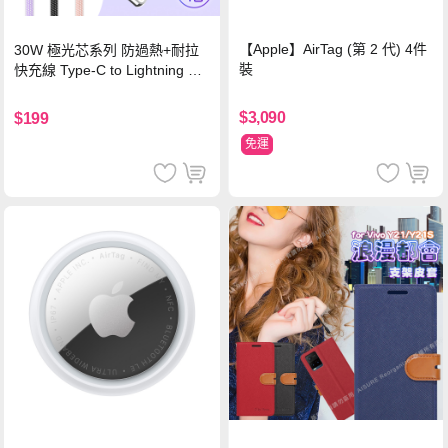
【Apple】AirTag (第 2 代) 4件
30W 極光芯系列 防過熱+耐拉
裝
快充線 Type-C to Lightning 傳
輸充電線(1.2M)黑色
$3,090
$199
免運