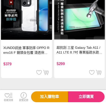
超抗刮 三星 Galaxy Tab A11 /
XUNDD訊迪 軍事防摔 OPPO R
A11 LTE 8.7吋 專業版疏水疏油
eno16 F 鏡頭全包覆 清透保護
9H鋼化玻璃膜 平板玻璃貼
殼 手機殼(夜幕黑)
$299
$379
加入購物車
立即購買
收藏清單
瀏覽紀錄