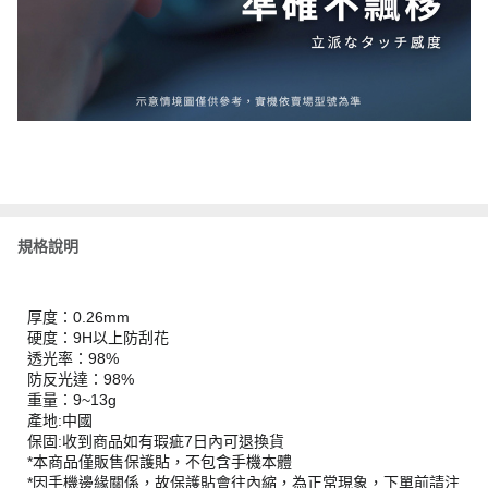
規格說明
厚度：0.26mm
硬度：9H以上防刮花
透光率：98%
防反光達：98%
重量：9~13g
產地:中國
保固:收到商品如有瑕疵7日內可退換貨
*本商品僅販售保護貼，不包含手機本體
*因手機邊緣關係，故保護貼會往內縮，為正常現象，下單前請注