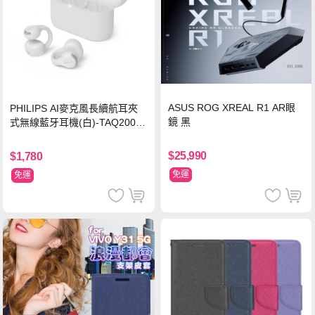
ASUS ROG XREAL R1 AR眼
PHILIPS AI麥克風長續航耳夾
鏡 黑
式無線藍牙耳機(白)-TAQ2000
WT
$25,990
$1,780
免運
免運