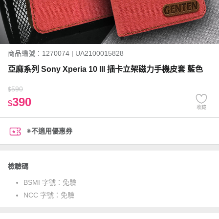
商品編號：1270074 | UA2100015828
亞麻系列 Sony Xperia 10 III 插卡立架磁力手機皮套 藍色
590
$
390
$
收藏
※不適用優惠券
檢驗碼
BSMI 字號：
免驗
NCC 字號：
免驗