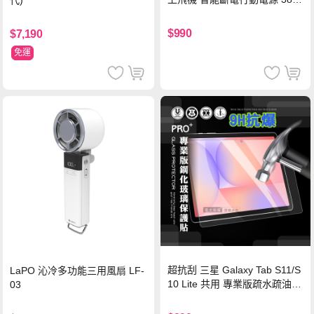
代)
Wh PD雙向快充充電線 鈦銀 台
灣BSMI/中國CCC/歐美CE/FCC
$990
$7,190
認證
免運
超抗刮 三星 Galaxy Tab S11/S
LaPO 沁冷多功能三用風扇 LF-
10 Lite 共用 專業版疏水疏油9
03
H鋼化玻璃膜 平板玻璃貼