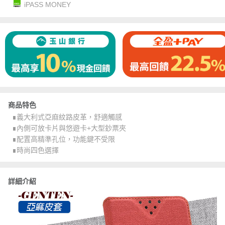
iPASS MONEY
商品特色
∎義大利式亞麻紋路皮革，舒適觸感
∎內側可放卡片與悠遊卡+大型鈔票夾
∎配置高精準孔位，功能鍵不受限
∎時尚四色選擇
詳細介紹