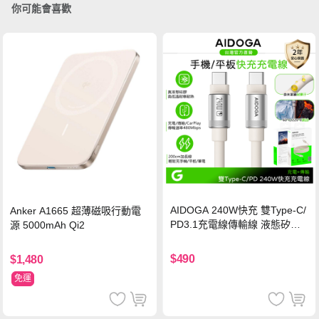
你可能會喜歡
AIDOGA 240W快充 雙Type-C/
Anker A1665 超薄磁吸行動電
PD3.1充電線傳輸線 液態矽膠
源 5000mAh Qi2
硅膠 2M 支援iPhone17/安卓/手
機/平板/筆電
$490
$1,480
免運