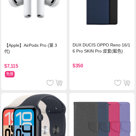
DUX DUCIS OPPO Reno 16/1
【Apple】AirPods Pro (第 3
6 Pro SKIN Pro 皮套(藍色)
代)
$350
$7,115
免運