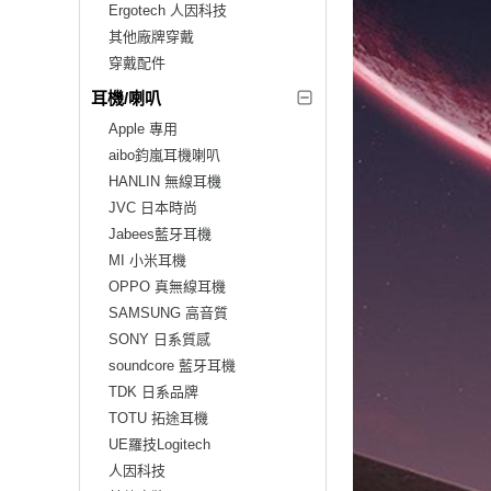
Ergotech 人因科技
其他廠牌穿戴
穿戴配件
耳機/喇叭
Apple 專用
aibo鈞嵐耳機喇叭
HANLIN 無線耳機
JVC 日本時尚
Jabees藍牙耳機
MI 小米耳機
OPPO 真無線耳機
SAMSUNG 高音質
SONY 日系質感
soundcore 藍牙耳機
TDK 日系品牌
TOTU 拓途耳機
UE羅技Logitech
人因科技