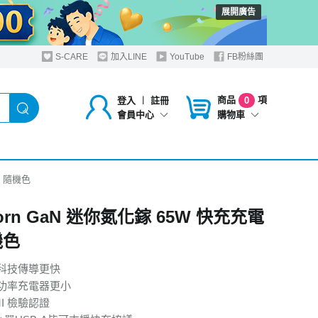
展開廣告
S-CARE
加入LINE
YouTube
FB粉絲團
商品
項
登入
︱
註冊
0
購物車
會員中心
頭 隨機色
orn GaN 迷你氮化鎵 65W 快充充電
機色
科技傳導更快
功率充電器更小
MI 檢驗認證