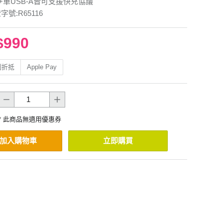
C+單USB-A皆可支援快充協議
字號:R65116
$990
利折抵
Apple Pay
* 此商品無適用優惠券
加入購物車
立即購買