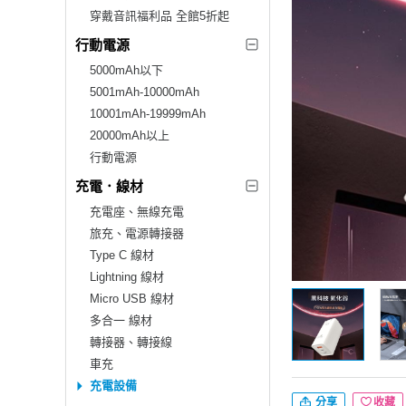
穿戴音訊福利品 全館5折起
行動電源
5000mAh以下
5001mAh-10000mAh
10001mAh-19999mAh
20000mAh以上
行動電源
充電．線材
充電座、無線充電
旅充、電源轉接器
Type C 線材
Lightning 線材
Micro USB 線材
多合一 線材
轉接器、轉接線
車充
充電設備
分享
收藏