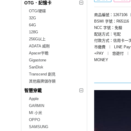
OTG．記憶卡
OTG/硬碟
商品編號：1267106
32G
BSMI 字號：R65116
64G
NCC 字號：免驗
128G
配送方式：宅配
256G以上
付款方式：信用卡一
ADATA 威剛
市繳費
︱
LINE Pa
Apacer宇瞻
+PAY
︱
悠遊付
︱
MONEY
Gigastone
SanDisk
Transcend 創見
其他廠牌儲存類
智慧穿戴
Apple
GARMIN
MI 小米
OPPO
SAMSUNG