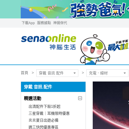
下載App
服務據點
神揚保代
首頁
穿戴 音訊 配件
充電．線材
穿戴 音訊 配件
精選活動
出清配件下殺1折起
三星穿戴｜耳機限時優惠
炎炎夏日出遊必備
週三快閃優惠專區