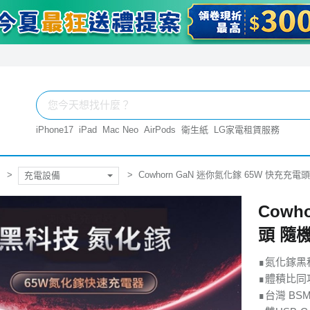
iPhone17
iPad
Mac Neo
AirPods
衛生紙
LG家電租賃服務
Cowhorn GaN 迷你氮化鎵 65W 快充充電
充電設備
Cowh
頭 隨
∎氮化鎵黑
∎體積比同
∎台灣 BS