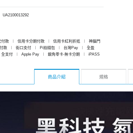
︱
UA2100013292
次付款
︱
信用卡分期付款
︱
信用卡紅利折抵
︱
神腦門
y付款
︱
街口支付
︱
Pi拍錢包
︱
台灣Pay
︱
全盈
全支付
︱
Apple Pay
︱
銀角零卡-無卡分期
︱
iPASS
商品介紹
規格