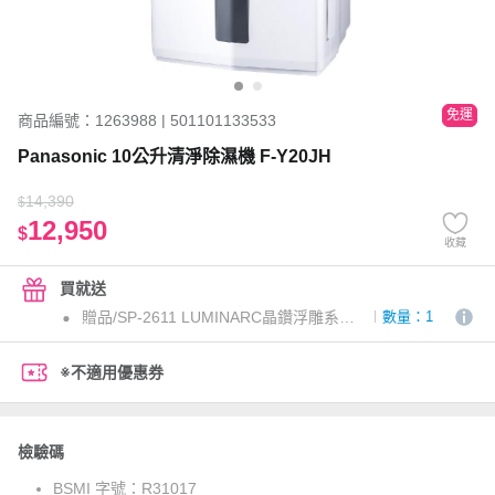
免運
商品編號：1263988 | 501101133533
Panasonic 10公升清淨除濕機 F-Y20JH
14,390
$
12,950
$
收藏
買就送
贈品/SP-2611 LUMINARC晶鑽浮雕系列強化餐盤八件組
數量：1
※不適用優惠券
檢驗碼
BSMI 字號：
R31017