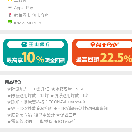
Apple Pay
銀角零卡-無卡分期
iPASS MONEY
商品特色
★除濕能力：10公升/日 ★水箱容量：5.5L
★除濕適用坪數：13坪 ★清淨適用坪數：8坪
★節能、健康雙科技：ECONAVI +nanoe X
★W-HEXS雙重除濕系統 ★HEPA濾網+活性碳除臭濾網
★底部萬向輪+後煞車設計 ★保固三年
★電源線收納：自動捲線 ★IOT內藏化