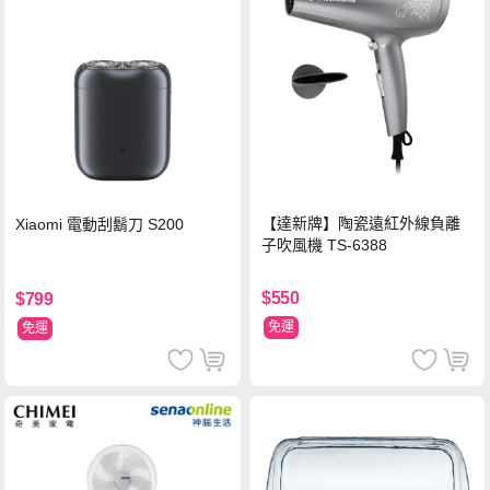
【達新牌】陶瓷遠紅外線負離
Xiaomi 電動刮鬍刀 S200
子吹風機 TS-6388
$550
$799
免運
免運