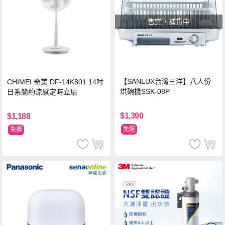
售完，補貨中
【SANLUX台灣三洋】八人份
CHIMEI 奇美 DF-14K801 14吋
烘碗機SSK-08P
日系簡約涼感定時立扇
$1,390
$1,188
免運
免運