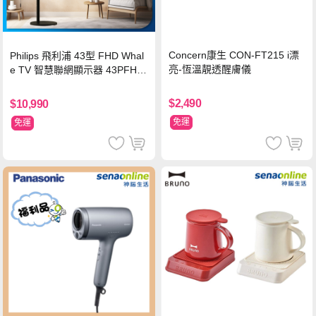
Concern康生 CON-FT215 i漂
Philips 飛利浦 43型 FHD Whal
亮-恆溫靚透醒膚儀
e TV 智慧聯網顯示器 43PFH6
220 ★立架組合(含立架安裝)
$2,490
$10,990
免運
免運