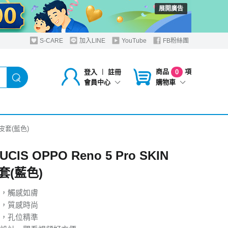
展開廣告
S-CARE
加入LINE
YouTube
FB粉絲團
商品
項
登入
︱
註冊
0
購物車
會員中心
o 皮套(藍色)
UCIS OPPO Reno 5 Pro SKIN
皮套(藍色)
，觸感如膚
，質感時尚
，孔位精準