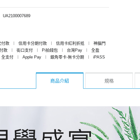
︱
UA2100007689
次付款
︱
信用卡分期付款
︱
信用卡紅利折抵
︱
神腦門
y付款
︱
街口支付
︱
Pi拍錢包
︱
台灣Pay
︱
全盈
全支付
︱
Apple Pay
︱
銀角零卡-無卡分期
︱
iPASS
商品介紹
規格