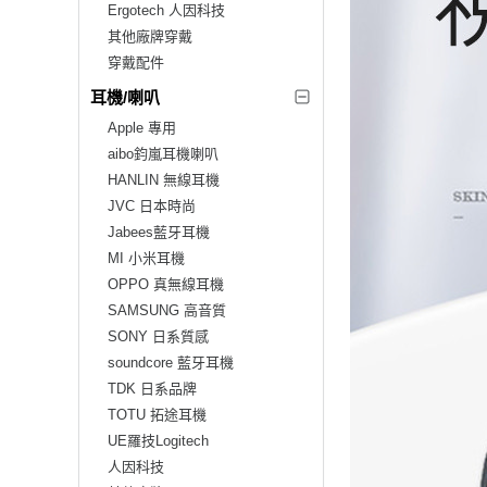
Ergotech 人因科技
其他廠牌穿戴
穿戴配件
耳機/喇叭
Apple 專用
aibo鈞嵐耳機喇叭
HANLIN 無線耳機
JVC 日本時尚
Jabees藍牙耳機
MI 小米耳機
OPPO 真無線耳機
SAMSUNG 高音質
SONY 日系質感
soundcore 藍牙耳機
TDK 日系品牌
TOTU 拓途耳機
UE羅技Logitech
人因科技