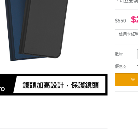
．可立支架
$
$550
信用卡紅
數量
優惠券