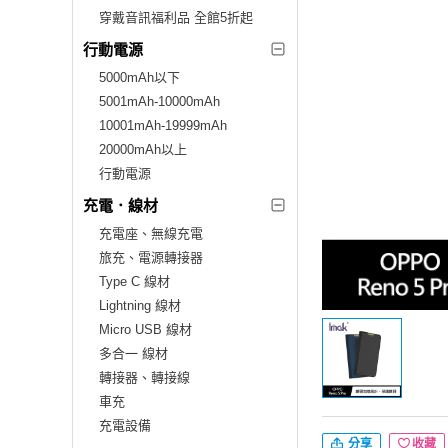
穿戴音訊福利品 全館5折起
行動電源
5000mAh以下
5001mAh-10000mAh
10001mAh-19999mAh
20000mAh以上
行動電源
充電．線材
充電座、無線充電
旅充、電源轉接器
Type C 線材
Lightning 線材
Micro USB 線材
多合一 線材
轉接器、轉接線
車充
充電設備
分享
收藏