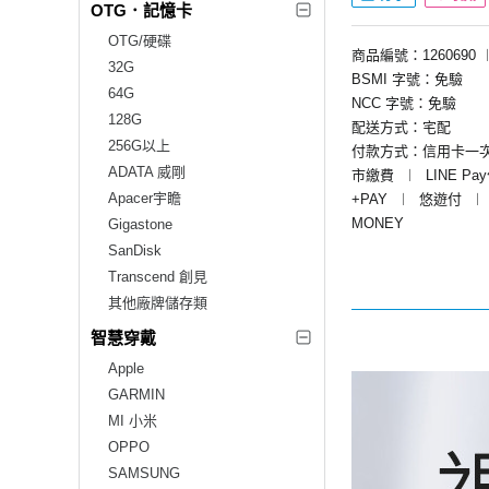
OTG．記憶卡
OTG/硬碟
商品編號：1260690
32G
BSMI 字號：免驗
64G
NCC 字號：免驗
128G
配送方式：宅配
256G以上
付款方式：信用卡一
ADATA 威剛
市繳費
︱
LINE Pa
Apacer宇瞻
+PAY
︱
悠遊付
︱
MONEY
Gigastone
SanDisk
Transcend 創見
其他廠牌儲存類
智慧穿戴
Apple
GARMIN
MI 小米
OPPO
SAMSUNG