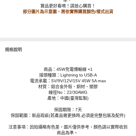
準。
實品更好看唷！請放心購買！
部分圖片為示意圖，將依實際購買顏色/樣式出貨
規格說明
商品：45W充電傳輸線 ×1
接頭種類：Lightning to USB-A
電流承載：5V/9V/12V/15V 45W 5A max
材質：鋁合金外殼、銅材、塑膠
線徑No：22/30AWG
產地：中國(臺灣監製)
保固期限：7天
保固範圍：新品瑕疵(若產品需更換時,必須是完整包裝及配件)
注意事項：因拍攝略有色差，圖片僅供參考，顏色請以實際收到
商品為準。