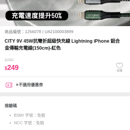
商品編號：1256078 | UA2100003899
CITY 9V 45W抗彎折超級快充線 Lightning iPhone 鋁合
金傳輸充電線(150cm)-紅色
390
$
249
$
收藏
※不適用優惠券
檢驗碼
BSMI 字號：
免驗
NCC 字號：
免驗