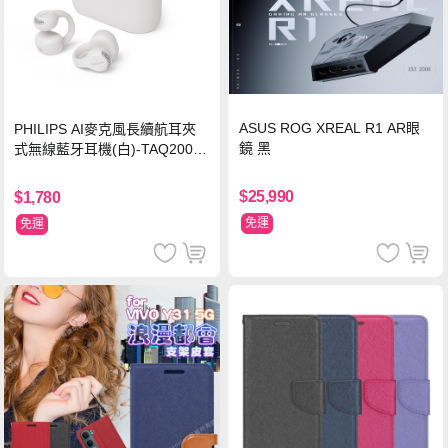
ASUS ROG XREAL R1 AR眼
PHILIPS AI麥克風長續航耳夾
鏡 黑
式無線藍牙耳機(白)-TAQ2000
WT
$25,990
$1,780
免運
免運