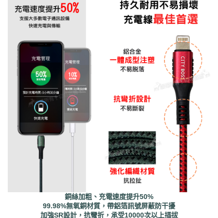
銅絲加粗、充電速度提升50%
99.98%無氧銅材質，帶鋁箔訊號屏蔽防干擾
加強SR設計，抗彎折，承受10000次以上插拔