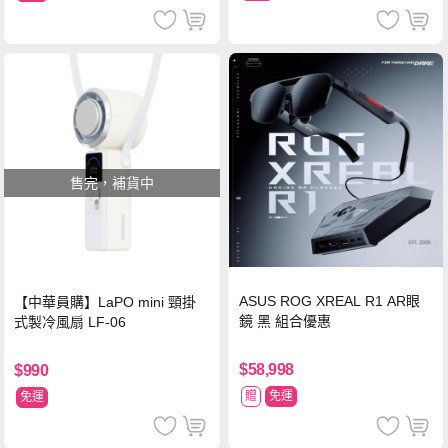
售完，補貨中
ASUS ROG XREAL R1 AR眼
【中華員購】LaPO mini 頸掛
鏡 黑 組合優惠
式製冷風扇 LF-06
$58,998
$990
贈
免運
免運