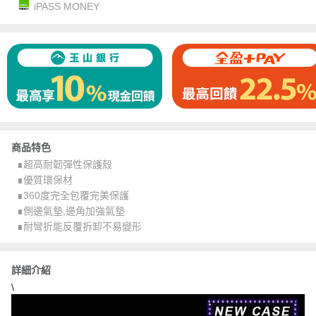
iPASS MONEY
商品特色
∎超高耐韌彈性保護殼
∎優質環保材
∎360度完全包覆完美保護
∎側邊氣墊,邊角加強氣墊
∎耐彎折能反覆拆卸不易變形
詳細介紹
\