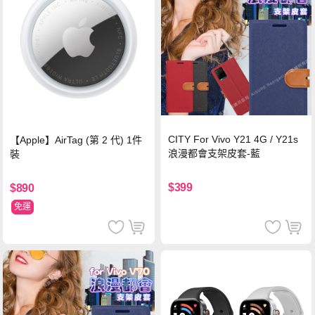
CITY For Vivo Y21 4G / Y21s
【Apple】AirTag (第 2 代) 1件
浪漫都會支架皮套-藍
裝
$399
$890
免運