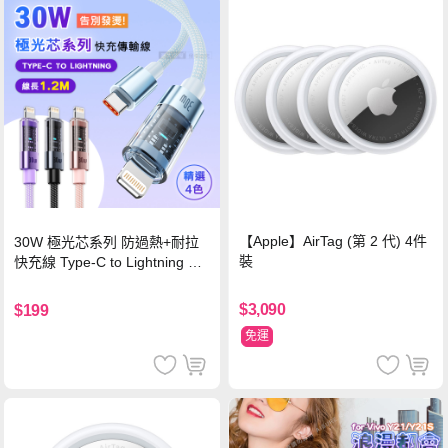
【Apple】AirTag (第 2 代) 4件
30W 極光芯系列 防過熱+耐拉
裝
快充線 Type-C to Lightning 傳
輸充電線(1.2M)黑色
$3,090
$199
免運