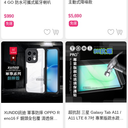
主動式降噪款
4 GO 防水可攜式藍牙喇叭
$5,690
$990
免運
免運
超抗刮 三星 Galaxy Tab A11 /
XUNDD訊迪 軍事防摔 OPPO R
A11 LTE 8.7吋 專業版疏水疏油
eno16 F 鏡頭全包覆 清透保護
9H鋼化玻璃膜 平板玻璃貼
殼 手機殼(夜幕黑)