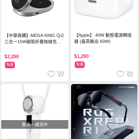
【Apple】 40W 動態電源轉接
【中華員購】MEGA KING Ｑi2
器 (最高輸出 60W)
三合一15W磁吸折疊無線充電
支架 黑
$1,290
$2,290
免運
免運
售完，補貨中