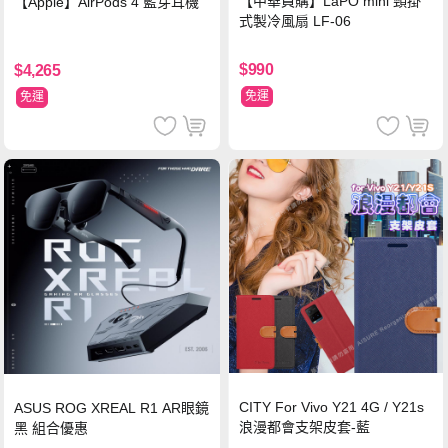
【中華員購】LaPO mini 頸掛
【Apple】AirPods 4 藍芽耳機
式製冷風扇 LF-06
$990
$4,265
免運
免運
CITY For Vivo Y21 4G / Y21s
ASUS ROG XREAL R1 AR眼鏡
浪漫都會支架皮套-藍
黑 組合優惠