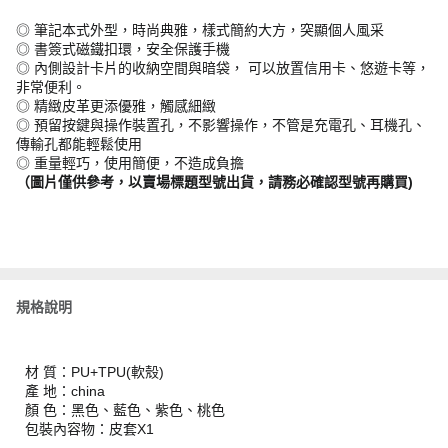
◎ 筆記本式外型，時尚典雅，樣式簡約大方，突顯個人風采
◎ 書簽式磁鐵扣環，安全保護手機
◎ 內側設計卡片的收納空間與暗袋， 可以放置信用卡、悠遊卡等，
非常便利。
◎ 精緻皮革更添優雅，觸感細緻
◎ 預留按鍵與操作裝置孔，不影響操作，不管是充電孔、耳機孔、
傳輸孔都能輕鬆使用
◎ 重量輕巧，使用簡便，不造成負擔
（圖片僅供參考，以賣場標題型號出貨，請務必確認型號再購買)
規格說明
材 質：PU+TPU(軟殼)
產 地：china
顏 色：黑色、藍色、紫色、桃色
包裝內容物：皮套X1