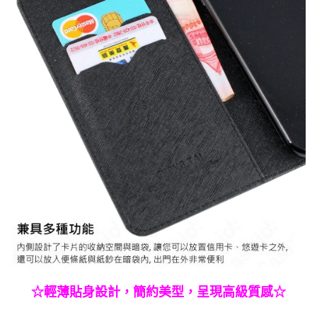
☆輕薄貼身設計，簡約美型，呈現高級質感☆