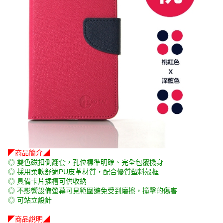
◤商品簡介◢
◎ 雙色磁扣側翻套，孔位標準明確、完全包覆機身
◎ 採用柔軟舒適PU皮革材質，配合優質塑料殼框
◎ 具備卡片插槽可供收納
◎ 不影響設備螢幕可見範圍避免受到磨擦，撞擊的傷害
◎ 可站立設計
◤商品說明◢