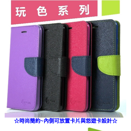
☆
時尚簡約~內側可放置卡片與悠遊卡
設計☆