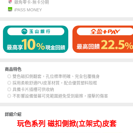
銀角零卡-無卡分期
iPASS MONEY
商品特色
◎ 雙色磁扣側翻套，孔位標準明確、完全包覆機身
◎ 採用柔軟舒適PU皮革材質，配合優質塑料殼框
◎ 具備卡片插槽可供收納
◎ 不影響設備螢幕可見範圍避免受到磨擦，撞擊的傷害
詳細介紹
玩色系列 磁扣側掀(立架式)皮套