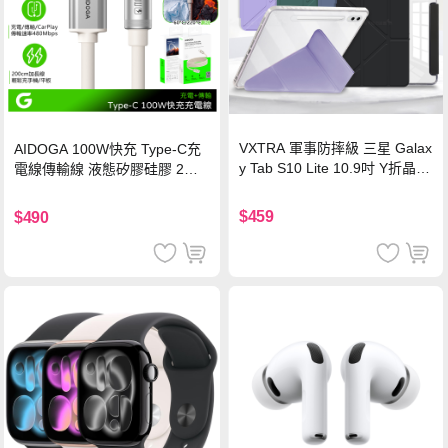
VXTRA 軍事防摔級 三星 Galax
AIDOGA 100W快充 Type-C充
y Tab S10 Lite 10.9吋 Y折晶透
電線傳輸線 液態矽膠硅膠 2M
背蓋立架皮套 含筆槽(經典黑)
支援iPhone17/安卓/手機/平板
$459
$490