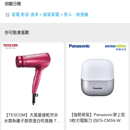
相關分類
家電 影音 清淨
>
居家家電
>
熨斗．掛燙機
你可能會喜歡
【強勢爸氣】Panasonic掌上型
【TESCOM】大風量速乾奈米
3枚刃電鬍刀 白ES-CM3A-W
水霧負離子膠原蛋白吹風機 TC
D3000TW 桃紅色 TCD-3000T