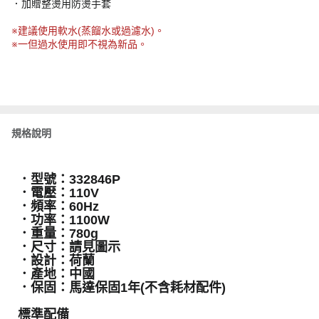
．加贈整燙用防燙手套
※建議使用軟水(蒸餾水或過濾水)。
※一但過水使用即不視為新品。
規格說明
．型號：332846P
．電壓：110V
．頻率：60Hz
．功率：1100W
．重量：780g
．尺寸：請見圖示
．設計：荷蘭
．產地：中國
．保固：馬達保固1年(不含耗材配件)
標準配備