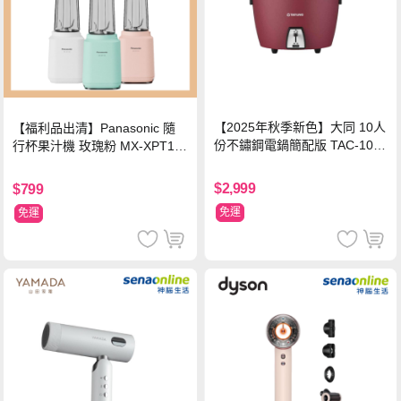
【2025年秋季新色】大同 10人
【福利品出清】Panasonic 隨
份不鏽鋼電鍋簡配版 TAC-10L-
行杯果汁機 玫瑰粉 MX-XPT10
MCRL 莓果紅
3-P
$2,999
$799
免運
免運