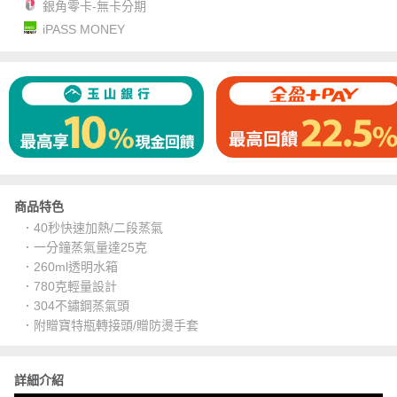
銀角零卡-無卡分期
iPASS MONEY
商品特色
．40秒快速加熱/二段蒸氣
．一分鐘蒸氣量達25克
．260ml透明水箱
．780克輕量設計
．304不鏽鋼蒸氣頭
．附贈寶特瓶轉接頭/贈防燙手套
詳細介紹