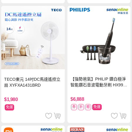
【強勢爸氣】PHILIP 鑽白極淨
TECO東元 14吋DC馬達遙控立
智能鑽石音波電動牙刷 HX992
扇 XYFXA1431BRD
4【贈亮白刷頭】
$6,888
$1,980
券
折
贈
免運
免運