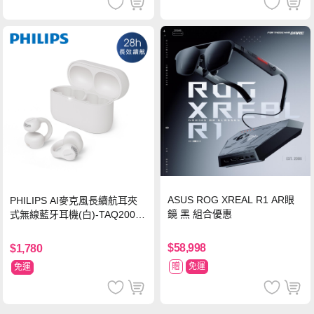
ASUS ROG XREAL R1 AR眼
PHILIPS AI麥克風長續航耳夾
鏡 黑 組合優惠
式無線藍牙耳機(白)-TAQ2000
WT
$58,998
$1,780
贈
免運
免運