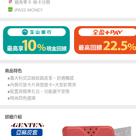
銀角零卡-無卡分期
iPASS MONEY
商品特色
∎義大利式亞麻紋路皮革，舒適觸感
∎內側可放卡片與悠遊卡+大型鈔票夾
∎配置高精準孔位，功能鍵不受限
∎時尚四色選擇
詳細介紹