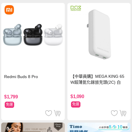
【中華員購】MEGA KING 65
Redmi Buds 8 Pro
W超薄氮化鎵旅充頭(2C) 白
$1,090
$1,799
免運
免運