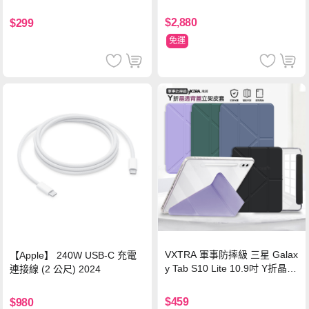
源 冰曜白
鋼化玻璃膜 平板玻璃貼
$2,880
$299
免運
VXTRA 軍事防摔級 三星 Galax
【Apple】 240W USB-C 充電
y Tab S10 Lite 10.9吋 Y折晶透
連接線 (2 公尺) 2024
背蓋立架皮套 含筆槽(經典黑)
$459
$980