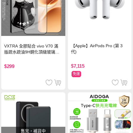
【Apple】AirPods Pro (第 3
VXTRA 全膠貼合 vivo V70 滿
代)
版疏水疏油9H鋼化頂級玻璃貼
保護貼(黑)
$7,115
$299
免運
售完，補貨中