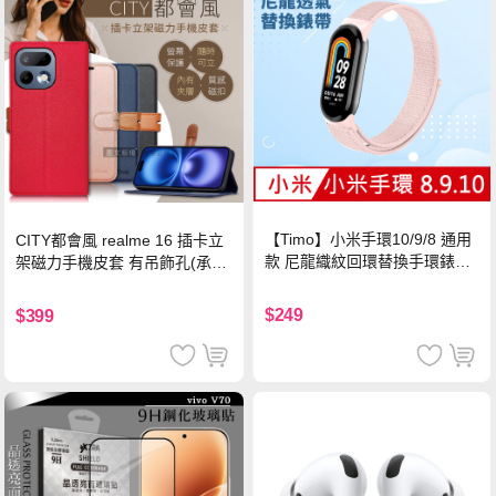
【Timo】小米手環10/9/8 通用
CITY都會風 realme 16 插卡立
款 尼龍織紋回環替換手環錶帶-
架磁力手機皮套 有吊飾孔(承諾
珍珠粉
黑)
$249
$399