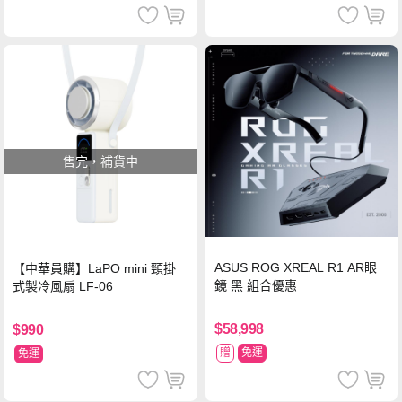
售完，補貨中
ASUS ROG XREAL R1 AR眼
【中華員購】LaPO mini 頸掛
鏡 黑 組合優惠
式製冷風扇 LF-06
$58,998
$990
贈
免運
免運