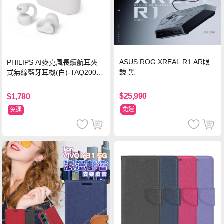
ASUS ROG XREAL R1 AR眼
PHILIPS AI麥克風長續航耳夾
鏡 黑
式無線藍牙耳機(白)-TAQ2000
WT
$25,990
$1,780
免運
免運