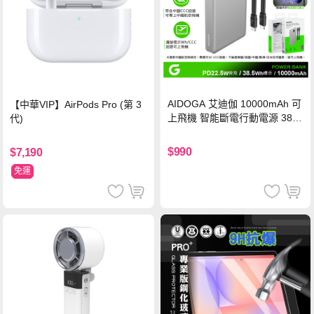
AIDOGA 艾迪伽 10000mAh 可
【中華VIP】AirPods Pro (第 3
上飛機 智能斷電行動電源 38.5
代)
Wh PD雙向快充充電線 鈦銀 台
灣BSMI/中國CCC/歐美CE/FCC
$990
$7,190
認證
免運