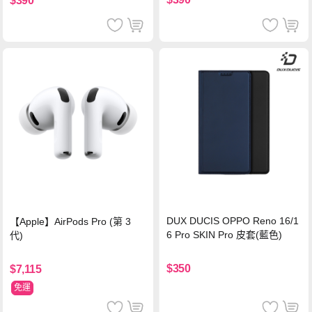
$390
DUX DUCIS OPPO Reno 16/1
【Apple】AirPods Pro (第 3
6 Pro SKIN Pro 皮套(藍色)
代)
$350
$7,115
免運