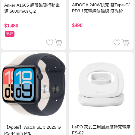
AIDOGA 240W快充 雙Type-C/
Anker A1665 超薄磁吸行動電
PD3.1充電線傳輸線 液態矽膠
源 5000mAh Qi2
硅膠 2M 支援iPhone17/安卓/手
機/平板/筆電
$490
$1,480
免運
LaPO 夾式三用風扇旋轉充電座
【Apple】Watch SE 3 2025 G
FS-02
PS 44mm M/L