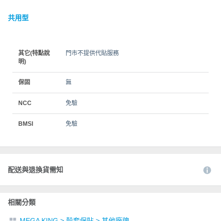
共用型
其它(特點說
門市不提供代貼服務
明)
保固
無
NCC
免驗
BMSI
免驗
配送與退換貨需知
相關分類
MEGA KING
>
殼套保貼
>
其他廠牌