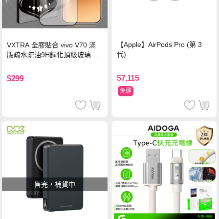
【Apple】AirPods Pro (第 3
VXTRA 全膠貼合 vivo V70 滿
代)
版疏水疏油9H鋼化頂級玻璃貼
保護貼(黑)
$7,115
$299
免運
售完，補貨中