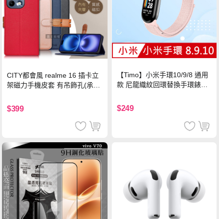
【Timo】小米手環10/9/8 通用
CITY都會風 realme 16 插卡立
款 尼龍織紋回環替換手環錶帶-
架磁力手機皮套 有吊飾孔(承諾
珍珠粉
黑)
$249
$399