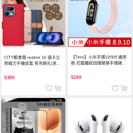
【Timo】小米手環10/9/8 通用
CITY都會風 realme 16 插卡立
款 尼龍織紋回環替換手環錶帶-
架磁力手機皮套 有吊飾孔(承諾
珍珠粉
黑)
$249
$399