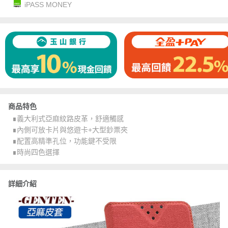
iPASS MONEY
商品特色
∎義大利式亞麻紋路皮革，舒適觸感
∎內側可放卡片與悠遊卡+大型鈔票夾
∎配置高精準孔位，功能鍵不受限
∎時尚四色選擇
詳細介紹