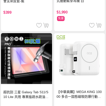
式運動藍芽耳機 白
會支架皮套-藍
$1,990
$399
免運
【中華員購】MEGA KING 100
超抗刮 三星 Galaxy Tab S11/S
00 多合一固態磁吸防爆行動電
10 Lite 共用 專業版疏水疏油9H
源 冰曜白
鋼化玻璃膜 平板玻璃貼