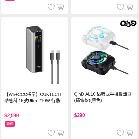
QinD AL16 磁吸式手機散熱器
【Wh+CCC標示】CUKTECH
(插電款)(黑色)
酷態科 15號Ultra 210W 行動電
源 20000mAh (PB200U) -灰色
$290
$2,599
免運