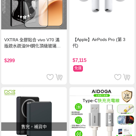
【Apple】AirPods Pro (第 3
VXTRA 全膠貼合 vivo V70 滿
代)
版疏水疏油9H鋼化頂級玻璃貼
保護貼(黑)
$7,115
$299
免運
售完，補貨中