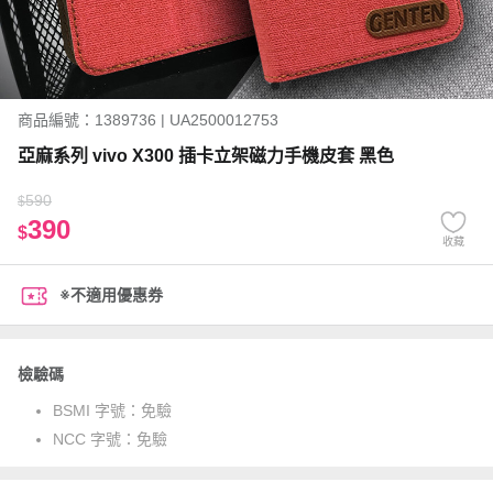
商品編號：1389736 | UA2500012753
亞麻系列 vivo X300 插卡立架磁力手機皮套 黑色
590
$
390
$
收藏
※不適用優惠券
檢驗碼
BSMI 字號：
免驗
NCC 字號：
免驗