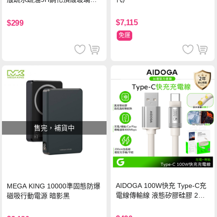
保護貼(黑)
$7,115
$299
免運
售完，補貨中
AIDOGA 100W快充 Type-C充
MEGA KING 10000準固態防爆
電線傳輸線 液態矽膠硅膠 2M
磁吸行動電源 暗影黑
支援iPhone17/安卓/手機/平板