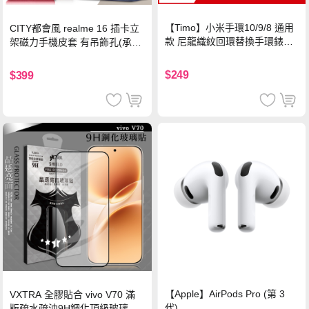
【Timo】小米手環10/9/8 通用
CITY都會風 realme 16 插卡立
款 尼龍織紋回環替換手環錶帶-
架磁力手機皮套 有吊飾孔(承諾
珍珠粉
黑)
$249
$399
【Apple】AirPods Pro (第 3
VXTRA 全膠貼合 vivo V70 滿
代)
版疏水疏油9H鋼化頂級玻璃貼