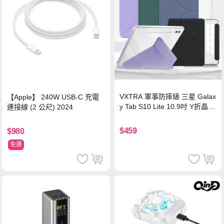
VXTRA 軍事防摔級 三星 Galax
【Apple】 240W USB-C 充電
y Tab S10 Lite 10.9吋 Y折晶透
連接線 (2 公尺) 2024
背蓋立架皮套 含筆槽(經典黑)
$459
$980
免運