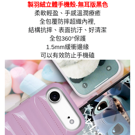
製羽絨立體手機殼-無耳版黑色
柔軟輕盈、手感溫潤療癒
全包覆防摔超織內裡,
結構抗摔、表面抗汙、好清潔
全包360°保護
1.5mm緩衝邊緣
可以有效防止手機磕