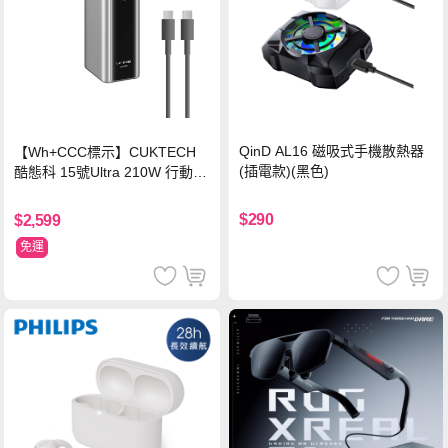
QinD AL16 磁吸式手機散熱器
【Wh+CCC標示】CUKTECH
(插電款)(黑色)
酷態科 15號Ultra 210W 行動電
源 20000mAh (PB200U) -灰色
$290
$2,599
免運