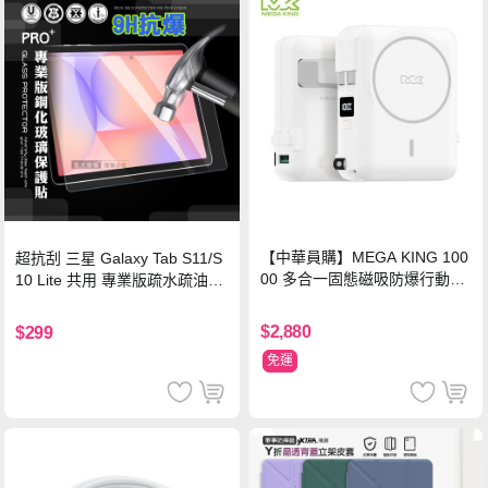
【中華員購】MEGA KING 100
超抗刮 三星 Galaxy Tab S11/S
00 多合一固態磁吸防爆行動電
10 Lite 共用 專業版疏水疏油9H
源 冰曜白
鋼化玻璃膜 平板玻璃貼
$2,880
$299
免運