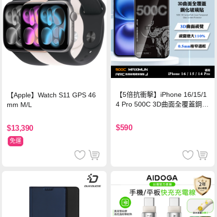
【5倍抗衝擊】iPhone 16/15/1
【Apple】Watch S11 GPS 46
4 Pro 500C 3D曲面全覆蓋鋼化
mm M/L
玻璃貼 0.5mm極窄邊框 防指紋
保護貼
$590
$13,390
免運