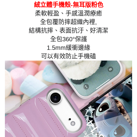
絨立體手機殼-無耳版粉色
柔軟輕盈、手感溫潤療癒
全包覆防摔超織內裡,
結構抗摔、表面抗汙、好清潔
全包360°保護
1.5mm緩衝邊緣
可以有效防止手機磕