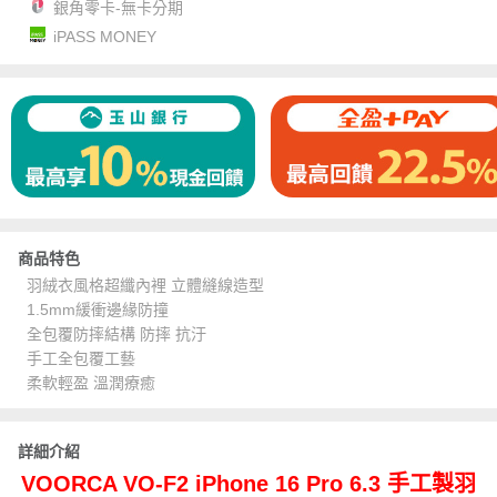
銀角零卡-無卡分期
iPASS MONEY
商品特色
羽絨衣風格超纖內裡 立體縫線造型
1.5mm緩衝邊緣防撞
全包覆防摔結構 防摔 抗汙
手工全包覆工藝
柔軟輕盈 溫潤療癒
詳細介紹
VOORCA VO-F2 iPhone 16 Pro 6.3 手工製羽