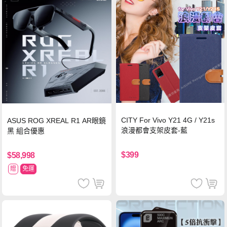
CITY For Vivo Y21 4G / Y21s
ASUS ROG XREAL R1 AR眼鏡
浪漫都會支架皮套-藍
黑 組合優惠
$399
$58,998
贈
免運