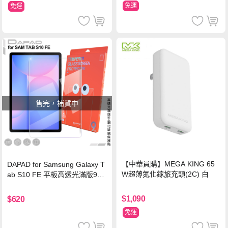
免運
免運
售完，補貨中
【中華員購】MEGA KING 65
DAPAD for Samsung Galaxy T
W超薄氮化鎵旅充頭(2C) 白
ab S10 FE 平板高透光滿版9H
鋼化玻璃保護貼
$1,090
$620
免運