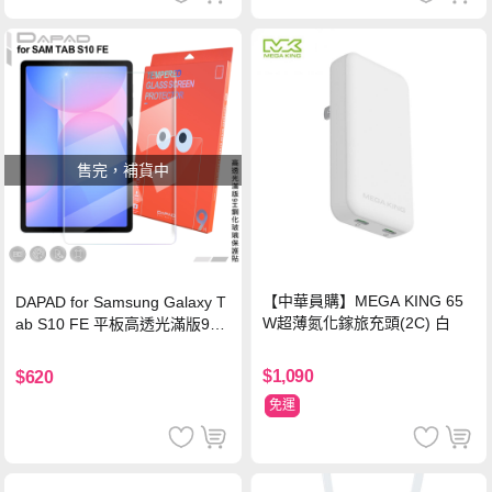
售完，補貨中
【中華員購】MEGA KING 65
DAPAD for Samsung Galaxy T
W超薄氮化鎵旅充頭(2C) 白
ab S10 FE 平板高透光滿版9H
鋼化玻璃保護貼
$1,090
$620
免運