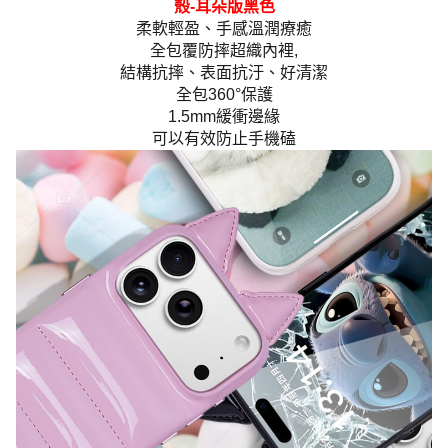
殼-耳朵版黑色
柔軟輕盈、手感溫潤療癒
全包覆防摔超織內裡,
結構抗摔、表面抗汙、好清潔
全包360°保護
1.5mm緩衝邊緣
可以有效防止手機磕