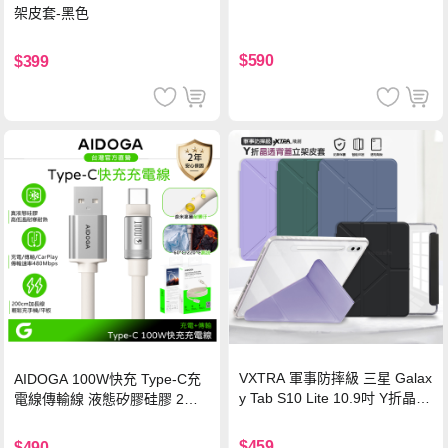
架皮套-黑色
$590
$399
VXTRA 軍事防摔級 三星 Galax
AIDOGA 100W快充 Type-C充
y Tab S10 Lite 10.9吋 Y折晶透
電線傳輸線 液態矽膠硅膠 2M
背蓋立架皮套 含筆槽(經典黑)
支援iPhone17/安卓/手機/平板
$459
$490