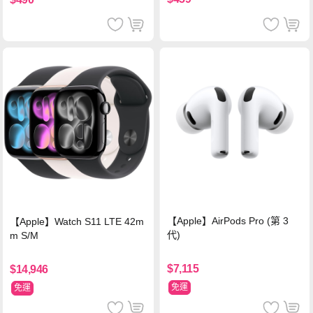
【Apple】AirPods Pro (第 3
【Apple】Watch S11 LTE 42m
代)
m S/M
$7,115
$14,946
免運
免運