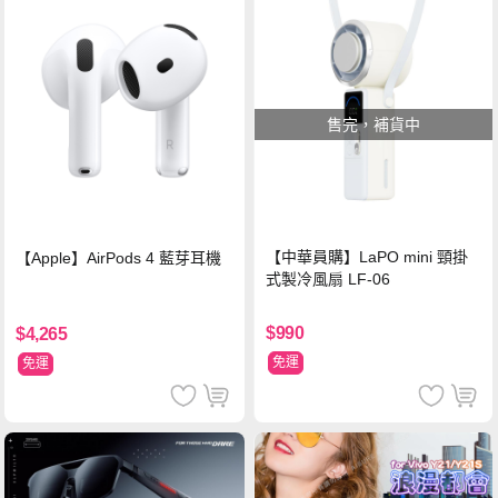
售完，補貨中
【中華員購】LaPO mini 頸掛
【Apple】AirPods 4 藍芽耳機
式製冷風扇 LF-06
$990
$4,265
免運
免運