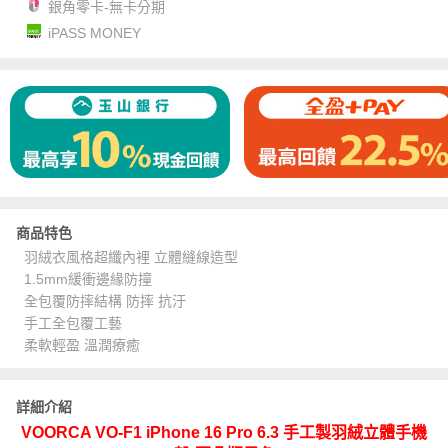
銀角零卡-無卡分期
iPASS MONEY
商品特色
羽絨衣風格超纖內裡 立體縫線造型
1.5mm緩衝邊緣防撞
全包覆防摔結構 防摔 抗汙
手工全包覆工藝
柔軟輕盈 溫潤療癒
詳細介紹
VOORCA VO-F1 iPhone 16 Pro 6.3 手工製羽絨立體手機