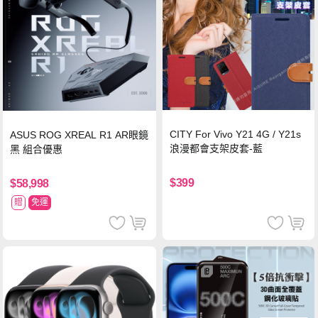
CITY For Vivo Y21 4G / Y21s
ASUS ROG XREAL R1 AR眼鏡
浪漫都會支架皮套-藍
黑 組合優惠
$399
$58,998
贈
免運