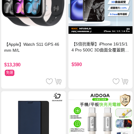
【5倍抗衝擊】iPhone 16/15/1
【Apple】Watch S11 GPS 46
4 Pro 500C 3D曲面全覆蓋鋼化
mm M/L
玻璃貼 0.5mm極窄邊框 防指紋
保護貼
$590
$13,390
免運