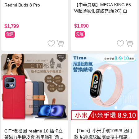
【中華員購】MEGA KING 65
Redmi Buds 8 Pro
W超薄氮化鎵旅充頭(2C) 白
$1,090
$1,799
免運
免運
【Timo】小米手環10/9/8 通用
CITY都會風 realme 16 插卡立
款 尼龍織紋回環替換手環錶帶-
架磁力手機皮套 有吊飾孔(承諾