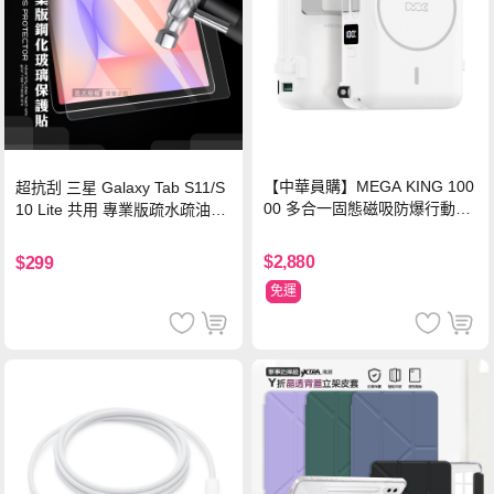
【中華員購】MEGA KING 100
超抗刮 三星 Galaxy Tab S11/S
00 多合一固態磁吸防爆行動電
10 Lite 共用 專業版疏水疏油9H
源 冰曜白
鋼化玻璃膜 平板玻璃貼
$2,880
$299
免運