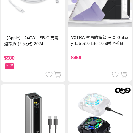
VXTRA 軍事防摔級 三星 Galax
【Apple】 240W USB-C 充電
y Tab S10 Lite 10.9吋 Y折晶透
連接線 (2 公尺) 2024
背蓋立架皮套 含筆槽(經典黑)
$459
$980
免運