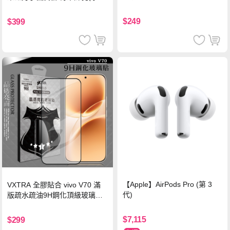
珍珠粉
黑)
$249
$399
【Apple】AirPods Pro (第 3
VXTRA 全膠貼合 vivo V70 滿
代)
版疏水疏油9H鋼化頂級玻璃貼
保護貼(黑)
$7,115
$299