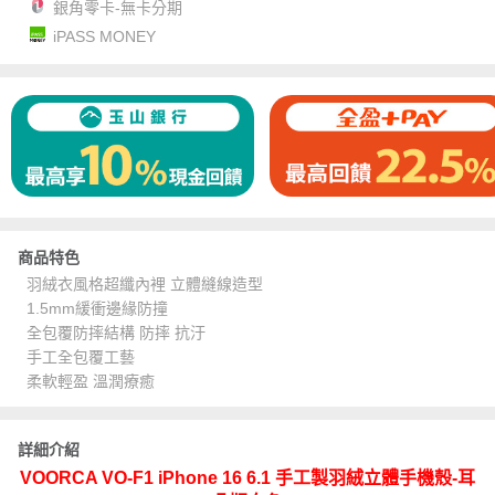
銀角零卡-無卡分期
iPASS MONEY
商品特色
羽絨衣風格超纖內裡 立體縫線造型
1.5mm緩衝邊緣防撞
全包覆防摔結構 防摔 抗汙
手工全包覆工藝
柔軟輕盈 溫潤療癒
詳細介紹
VOORCA VO-F1 iPhone 16 6.1 手工製羽絨立體手機殼-耳