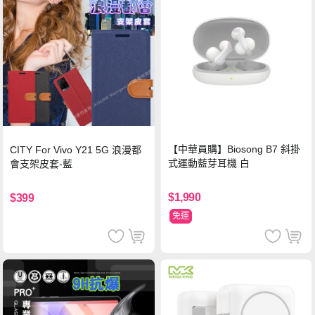
【中華員購】Biosong B7 斜掛
CITY For Vivo Y21 5G 浪漫都
式運動藍芽耳機 白
會支架皮套-藍
$1,990
$399
免運