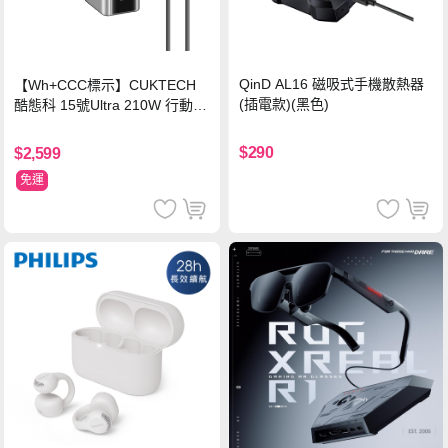
QinD AL16 磁吸式手機散熱器
【Wh+CCC標示】CUKTECH
(插電款)(黑色)
酷態科 15號Ultra 210W 行動電
源 20000mAh (PB200U) -灰色
$290
$2,599
免運