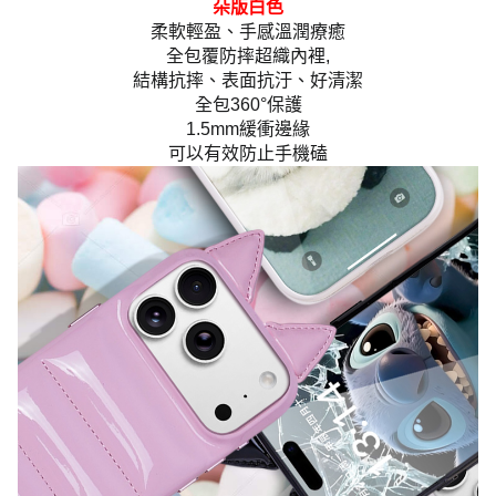
朵版白色
柔軟輕盈、手感溫潤療癒
全包覆防摔超織內裡,
結構抗摔、表面抗汙、好清潔
全包360°保護
1.5mm緩衝邊緣
可以有效防止手機磕