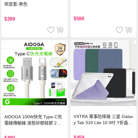
架皮套-黑色
$590
$399
VXTRA 軍事防摔級 三星 Galax
AIDOGA 100W快充 Type-C充
y Tab S10 Lite 10.9吋 Y折晶透
電線傳輸線 液態矽膠硅膠 2M
背蓋立架皮套 含筆槽(經典黑)
支援iPhone17/安卓/手機/平板
$459
$490