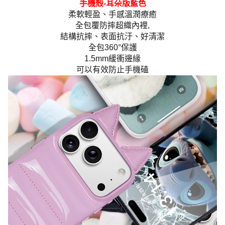
手機殼-耳朵版藍色
柔軟輕盈、手感溫潤療癒
全包覆防摔超織內裡,
結構抗摔、表面抗汙、好清潔
全包360°保護
1.5mm緩衝邊緣
可以有效防止手機磕