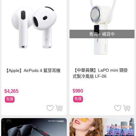
售完，補貨中
【中華員購】LaPO mini 頸掛
【Apple】AirPods 4 藍芽耳機
式製冷風扇 LF-06
$990
$4,265
免運
免運