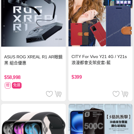
CITY For Vivo Y21 4G / Y21s
ASUS ROG XREAL R1 AR眼鏡
浪漫都會支架皮套-藍
黑 組合優惠
$399
$58,998
贈
免運