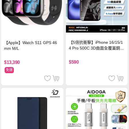
【5倍抗衝擊】iPhone 16/15/1
【Apple】Watch S11 GPS 46
4 Pro 500C 3D曲面全覆蓋鋼化
mm M/L
玻璃貼 0.5mm極窄邊框 防指紋
保護貼
$590
$13,390
免運