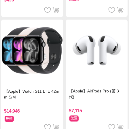
【Apple】AirPods Pro (第 3
【Apple】Watch S11 LTE 42m
代)
m S/M
$7,115
$14,946
免運
免運