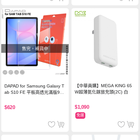
售完，補貨中
【中華員購】MEGA KING 65
DAPAD for Samsung Galaxy T
W超薄氮化鎵旅充頭(2C) 白
ab S10 FE 平板高透光滿版9H
鋼化玻璃保護貼
$1,090
$620
免運