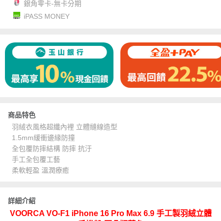
銀角零卡-無卡分期
iPASS MONEY
商品特色
羽絨衣風格超纖內裡 立體縫線造型
1.5mm緩衝邊緣防撞
全包覆防摔結構 防摔 抗汙
手工全包覆工藝
柔軟輕盈 溫潤療癒
詳細介紹
VOORCA VO-F1 iPhone 16 Pro Max 6.9 手工製羽絨立體