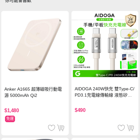
你可能會喜歡
AIDOGA 240W快充 雙Type-C/
Anker A1665 超薄磁吸行動電
PD3.1充電線傳輸線 液態矽膠
源 5000mAh Qi2
硅膠 2M 支援iPhone17/安卓/手
機/平板/筆電
$490
$1,480
免運