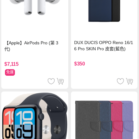
DUX DUCIS OPPO Reno 16/1
【Apple】AirPods Pro (第 3
6 Pro SKIN Pro 皮套(藍色)
代)
$350
$7,115
免運