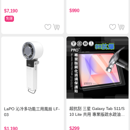
Wh PD雙向快充充電線 鈦銀 台
灣BSMI/中國CCC/歐美CE/FCC
$990
$7,190
認證
免運
超抗刮 三星 Galaxy Tab S11/S
LaPO 沁冷多功能三用風扇 LF-
10 Lite 共用 專業版疏水疏油9
03
H鋼化玻璃膜 平板玻璃貼
$299
$1,190