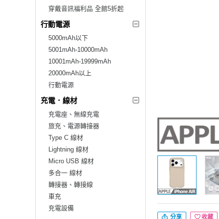
穿戴音訊福利品 全館5折起
行動電源
5000mAh以下
5001mAh-10000mAh
10001mAh-19999mAh
20000mAh以上
行動電源
充電．線材
充電座、無線充電
旅充、電源轉接器
Type C 線材
Lightning 線材
Micro USB 線材
多合一 線材
轉接器、轉接線
車充
充電設備
分享
收藏