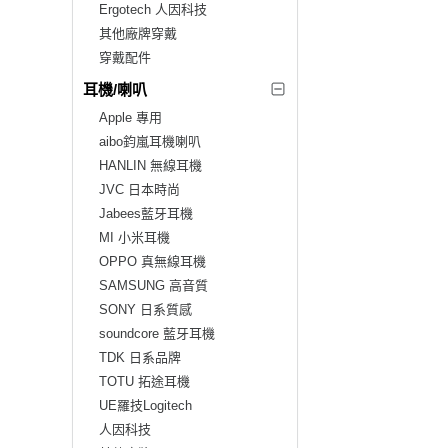
Ergotech 人因科技
其他廠牌穿戴
穿戴配件
耳機/喇叭
Apple 專用
aibo鈞嵐耳機喇叭
HANLIN 無線耳機
JVC 日本時尚
Jabees藍牙耳機
MI 小米耳機
OPPO 真無線耳機
SAMSUNG 高音質
SONY 日系質感
soundcore 藍牙耳機
TDK 日系品牌
TOTU 拓途耳機
UE羅技Logitech
人因科技