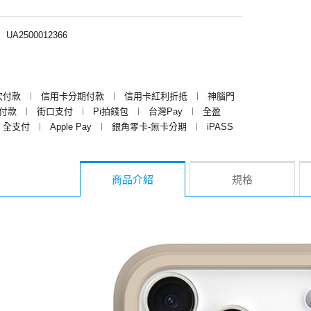
︱
UA2500012366
次付款
︱
信用卡分期付款
︱
信用卡紅利折抵
︱
神腦門
y付款
︱
街口支付
︱
Pi拍錢包
︱
台灣Pay
︱
全盈
全支付
︱
Apple Pay
︱
銀角零卡-無卡分期
︱
iPASS
商品介紹
規格