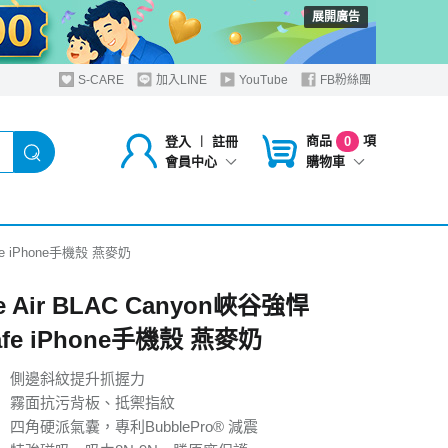
展開廣告
S-CARE
加入LINE
YouTube
FB粉絲團
商品
項
登入
︱
註冊
0
購物車
會員中心
afe iPhone手機殼 燕麥奶
e Air BLAC Canyon峽谷強悍
afe iPhone手機殼 燕麥奶
】側邊斜紋提升抓握力
】霧面抗污背板、抵禦指紋
四角硬派氣囊，專利BubblePro® 減震