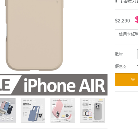
∎【強吸力
$2,290
信用卡紅
數量
優惠券