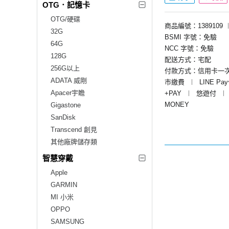
OTG．記憶卡
OTG/硬碟
商品編號：1389109
32G
BSMI 字號：免驗
64G
NCC 字號：免驗
128G
配送方式：宅配
256G以上
付款方式：信用卡一
ADATA 威剛
市繳費
︱
LINE Pa
Apacer宇瞻
+PAY
︱
悠遊付
︱
MONEY
Gigastone
SanDisk
Transcend 創見
其他廠牌儲存類
智慧穿戴
Apple
GARMIN
MI 小米
OPPO
SAMSUNG