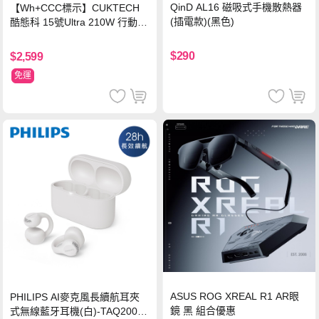
QinD AL16 磁吸式手機散熱器
【Wh+CCC標示】CUKTECH
(插電款)(黑色)
酷態科 15號Ultra 210W 行動電
源 20000mAh (PB200U) -灰色
$290
$2,599
免運
ASUS ROG XREAL R1 AR眼
PHILIPS AI麥克風長續航耳夾
鏡 黑 組合優惠
式無線藍牙耳機(白)-TAQ2000