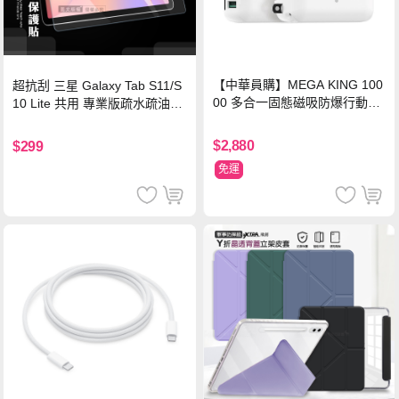
【中華員購】MEGA KING 100
超抗刮 三星 Galaxy Tab S11/S
00 多合一固態磁吸防爆行動電
10 Lite 共用 專業版疏水疏油9H
源 冰曜白
鋼化玻璃膜 平板玻璃貼
$2,880
$299
免運