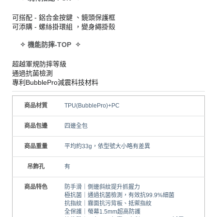
可搭配 - 鋁合金按鍵 、鏡頭保護框
可添購 - 螺絲掛環組 ，變身繩掛殼
✧ 機能防摔-TOP ✧
超越軍規防摔等級
通過抗菌檢測
專利BubblePro減震科技材料
商品材質
TPU(BubblePro)+PC
商品包邊
四邊全包
商品重量
平均約33g，依型號大小略有差異
吊飾孔
有
商品特色
防手滑｜側邊斜紋提升抓握力
極抗菌｜通過抗菌檢測，有效抗99.9%細菌
抗指紋｜霧面抗污背板、抵禦指紋
全保護｜螢幕1.5mm超高防護