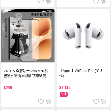
【Apple】AirPods Pro (第 3
VXTRA 全膠貼合 vivo V70 滿
代)
版疏水疏油9H鋼化頂級玻璃貼
保護貼(黑)
$7,115
$299
免運