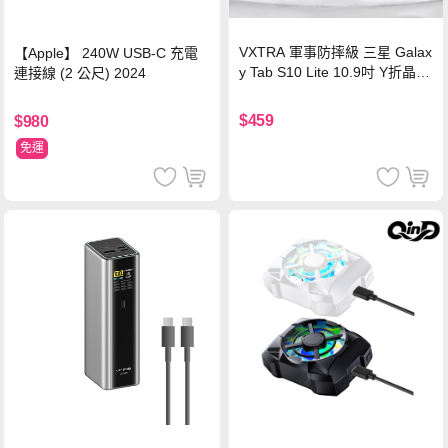
VXTRA 軍事防摔級 三星 Galax
【Apple】 240W USB-C 充電
y Tab S10 Lite 10.9吋 Y折晶透
連接線 (2 公尺) 2024
背蓋立架皮套 含筆槽(經典黑)
$459
$980
免運