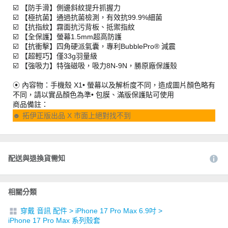
☑️ 【防手滑】側邊斜紋提升抓握力
☑️ 【極抗菌】通過抗菌檢測，有效抗99.9%細菌
☑️ 【抗指紋】霧面抗污背板、抵禦指紋
☑️ 【全保護】螢幕1.5mm超高防護
☑️ 【抗衝擊】四角硬派氣囊，專利BubblePro® 減震
☑️ 【超輕巧】僅33g羽量級
☑️ 【強吸力】特強磁吸，吸力8N-9N，勝原廠保護殼
⦿ 內容物：手機殼 X1• 螢幕以及解析度不同，造成圖片顏色略有
不同，請以實品顏色為準• 包膜、滿版保護貼可使用
商品備註：
☻ 拓伊正版出品 X 市面上絕對找不到
配送與退換貨需知
相關分類
穿戴 音訊 配件
>
iPhone 17 Pro Max 6.9吋
>
iPhone 17 Pro Max 系列殼套