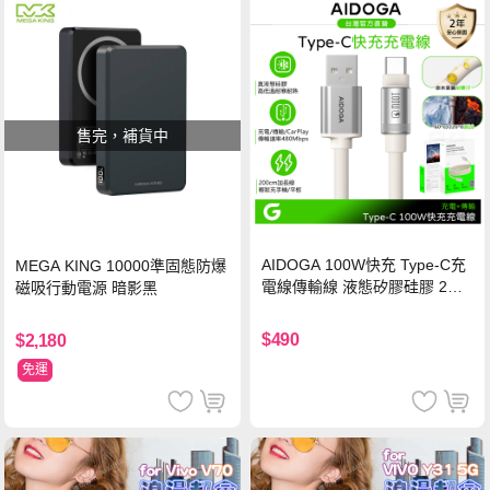
售完，補貨中
AIDOGA 100W快充 Type-C充
MEGA KING 10000準固態防爆
電線傳輸線 液態矽膠硅膠 2M
磁吸行動電源 暗影黑
支援iPhone17/安卓/手機/平板
$490
$2,180
免運