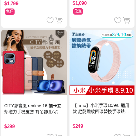
$1,090
$1,799
免運
免運
【Timo】小米手環10/9/8 通用
CITY都會風 realme 16 插卡立
款 尼龍織紋回環替換手環錶帶-
架磁力手機皮套 有吊飾孔(承諾
珍珠粉
黑)
$249
$399