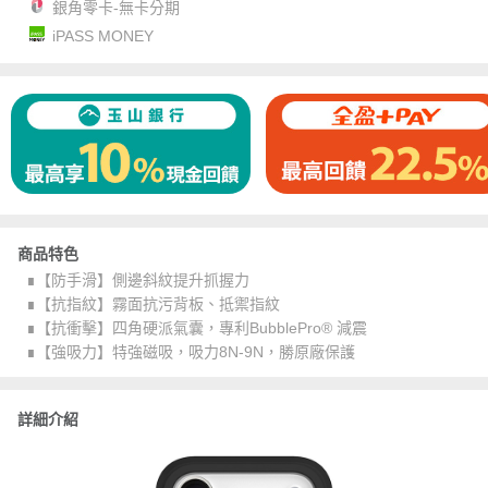
銀角零卡-無卡分期
iPASS MONEY
商品特色
∎【防手滑】側邊斜紋提升抓握力
∎【抗指紋】霧面抗污背板、抵禦指紋
∎【抗衝擊】四角硬派氣囊，專利BubblePro® 減震
∎【強吸力】特強磁吸，吸力8N-9N，勝原廠保護
詳細介紹