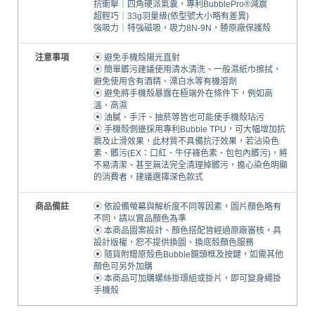
抗衝擊｜四角硬派氣囊，專利BubblePro®減震
超輕巧｜33g羽量級(依型號大小略有差異)
強吸力｜特強磁吸，吸力8N-9N，勝原廠保護殼
注意事項
⦿ 避免手機殼陽光直射
⦿ 簡單髒污建議使用清水清洗、一般濕紙巾擦拭，
避免使用含有酒精、漂白水等有機溶劑
⦿ 避免將手機殼暴露在極端外在條件下，例如高
溫、高濕
⦿ 油膩、手汗、抽菸等皆也可能使手機殼玷污
⦿ 手機殼側邊採用專利Bubble TPU，可大幅增加抗
震及止滑效果，此材質不具備抗汙效果，若沾染色
素、髒污(EX：口紅、牛仔褲色素、包包內髒污)，將
不易清潔、甚至無法完全清理掉髒污，擔心染色明顯
的消費者，建議選擇深色款式
商品備註
⦿ 依設備螢幕與解析度不同等因素，圖片顏色略有
不同，請以實品顏色為準
⦿ 本商品圖案設計、顏色搭配皆經過原廠審核，具
設計版權，恕不提供換圖、換底殼顏色服務
⦿ 隨貨附贈原殼色Bubble鏡頭框及按鍵，如需其他
顏色可另外加購
⦿ 本商品可加購螺絲掛環組或掛片，即可變身繩掛
手機殼