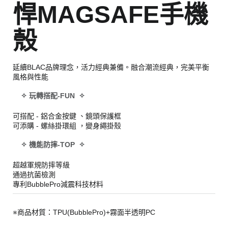
悍MAGSAFE手機
殼
延續BLAC品牌理念，活力經典兼備。融合潮流經典，完美平衡
風格與性能
✧ 玩轉搭配-FUN ✧
可搭配 - 鋁合金按鍵 、鏡頭保護框
可添購 - 螺絲掛環組 ，變身繩掛殼
✧ 機能防摔-TOP ✧
超越軍規防摔等級
通過抗菌檢測
專利BubblePro減震科技材料
※商品材質：TPU(BubblePro)+霧面半透明PC