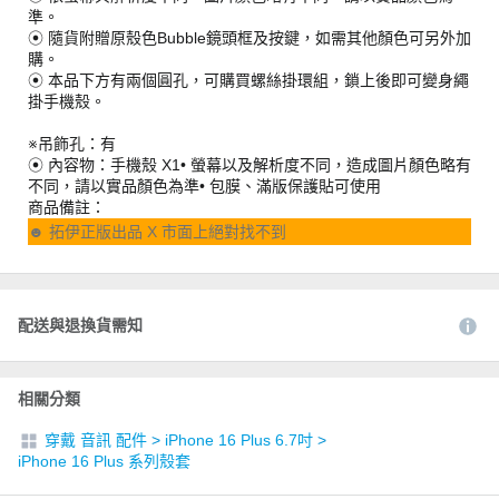
準。
⦿ 隨貨附贈原殼色Bubble鏡頭框及按鍵，如需其他顏色可另外加
購。
⦿ 本品下方有兩個圓孔，可購買螺絲掛環組，鎖上後即可變身繩
掛手機殼。
※吊飾孔：有
⦿ 內容物：手機殼 X1• 螢幕以及解析度不同，造成圖片顏色略有
不同，請以實品顏色為準• 包膜、滿版保護貼可使用
商品備註：
☻ 拓伊正版出品 X 市面上絕對找不到
配送與退換貨需知
相關分類
穿戴 音訊 配件
>
iPhone 16 Plus 6.7吋
>
iPhone 16 Plus 系列殼套