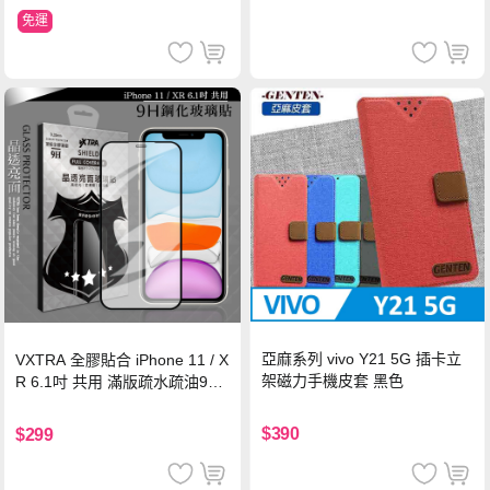
免運
亞麻系列 vivo Y21 5G 插卡立
VXTRA 全膠貼合 iPhone 11 / X
架磁力手機皮套 黑色
R 6.1吋 共用 滿版疏水疏油9H
鋼化頂級玻璃膜(黑)
$390
$299