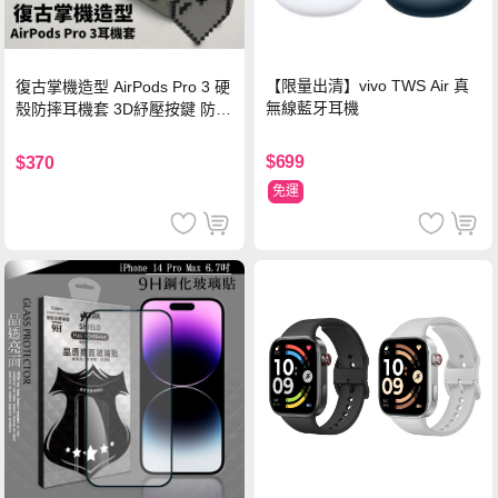
【限量出清】vivo TWS Air 真
復古掌機造型 AirPods Pro 3 硬
無線藍牙耳機
殼防摔耳機套 3D紓壓按鍵 防開
鎖扣 附心形掛勾(懷舊灰)
$699
$370
免運