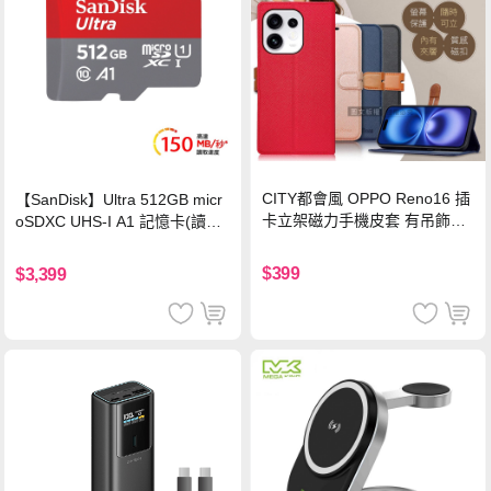
CITY都會風 OPPO Reno16 插
【SanDisk】Ultra 512GB micr
卡立架磁力手機皮套 有吊飾孔
oSDXC UHS-I A1 記憶卡(讀取
(奢華紅)
達150MB/s)
$399
$3,399