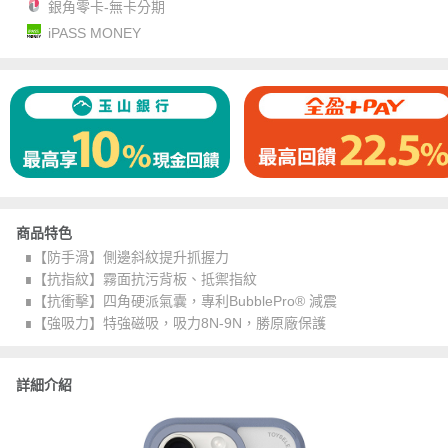
銀角零卡-無卡分期
iPASS MONEY
商品特色
∎【防手滑】側邊斜紋提升抓握力
∎【抗指紋】霧面抗污背板、抵禦指紋
∎【抗衝擊】四角硬派氣囊，專利BubblePro® 減震
∎【強吸力】特強磁吸，吸力8N-9N，勝原廠保護
詳細介紹