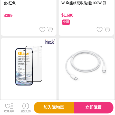
W 全能旅充收納組(100W 氮化
套-紅色
鎵旅充頭 +100W高速充電線附
萬國轉接器)
$1,680
$399
免運
【Apple】 60W USB-C 充電連
Imak 艾美克 Google Pixel 10a
接線 (1 公尺) 2024
鋼化玻璃貼(黑邊)(可指紋解鎖)
加入購物車
立即購買
收藏清單
瀏覽紀錄