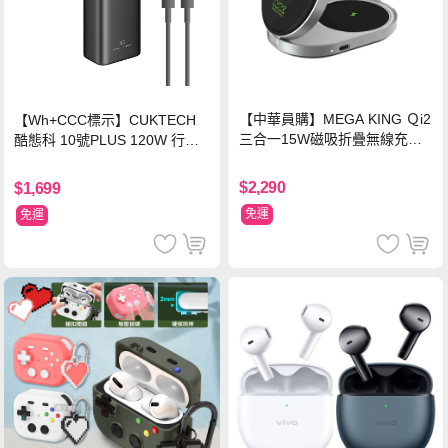
【中華員購】MEGA KING Ｑi2
【Wh+CCC標示】CUKTECH
三合一15W磁吸折疊無線充電
酷態科 10號PLUS 120W 行動
支架 黑
電源 15000mAh (PB150P)-黑
色
$2,290
$1,699
免運
免運