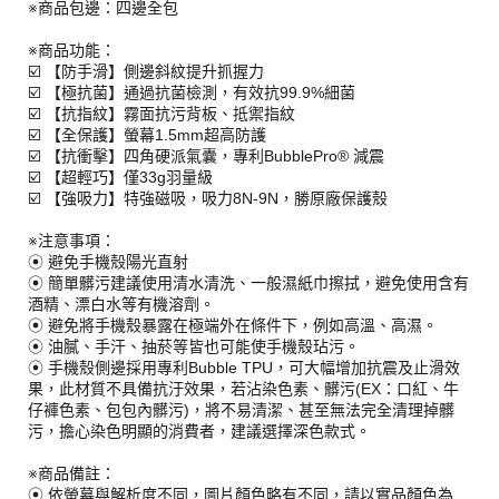
※商品包邊：四邊全包
※商品功能：
☑️ 【防手滑】側邊斜紋提升抓握力
☑️ 【極抗菌】通過抗菌檢測，有效抗99.9%細菌
☑️ 【抗指紋】霧面抗污背板、抵禦指紋
☑️ 【全保護】螢幕1.5mm超高防護
☑️ 【抗衝擊】四角硬派氣囊，專利BubblePro® 減震
☑️ 【超輕巧】僅33g羽量級
☑️ 【強吸力】特強磁吸，吸力8N-9N，勝原廠保護殼
※注意事項：
⦿ 避免手機殼陽光直射
⦿ 簡單髒污建議使用清水清洗、一般濕紙巾擦拭，避免使用含有
酒精、漂白水等有機溶劑。
⦿ 避免將手機殼暴露在極端外在條件下，例如高溫、高濕。
⦿ 油膩、手汗、抽菸等皆也可能使手機殼玷污。
⦿ 手機殼側邊採用專利Bubble TPU，可大幅增加抗震及止滑效
果，此材質不具備抗汙效果，若沾染色素、髒污(EX：口紅、牛
仔褲色素、包包內髒污)，將不易清潔、甚至無法完全清理掉髒
污，擔心染色明顯的消費者，建議選擇深色款式。
※商品備註：
⦿ 依螢幕與解析度不同，圖片顏色略有不同，請以實品顏色為