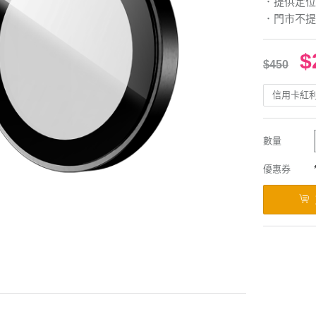
．提供定位
．門市不提
$
$450
信用卡紅
數量
優惠券