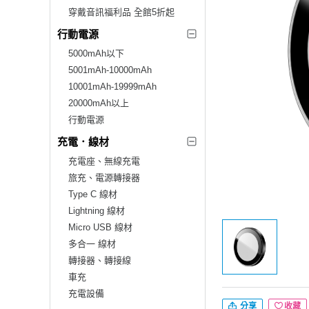
穿戴音訊福利品 全館5折起
行動電源
5000mAh以下
5001mAh-10000mAh
10001mAh-19999mAh
20000mAh以上
行動電源
充電．線材
充電座、無線充電
旅充、電源轉接器
Type C 線材
Lightning 線材
Micro USB 線材
多合一 線材
轉接器、轉接線
車充
充電設備
分享
收藏