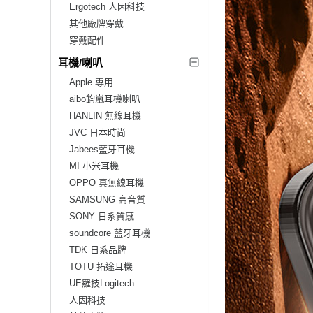
Ergotech 人因科技
其他廠牌穿戴
穿戴配件
耳機/喇叭
Apple 專用
aibo鈞嵐耳機喇叭
HANLIN 無線耳機
JVC 日本時尚
Jabees藍牙耳機
MI 小米耳機
OPPO 真無線耳機
SAMSUNG 高音質
SONY 日系質感
soundcore 藍牙耳機
TDK 日系品牌
TOTU 拓途耳機
UE羅技Logitech
人因科技