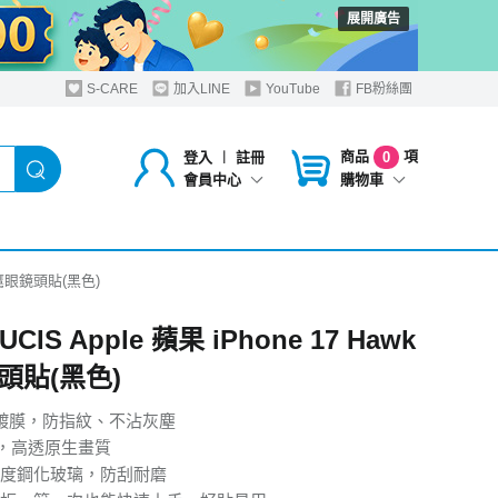
展開廣告
S-CARE
加入LINE
YouTube
FB粉絲團
商品
項
登入
︱
註冊
0
購物車
會員中心
wk 鷹眼鏡頭貼(黑色)
UCIS Apple 蘋果 iPhone 17 Hawk
頭貼(黑色)
空鍍膜，防指紋、不沾灰塵
學，高透原生畫質
度鋼化玻璃，防刮耐磨