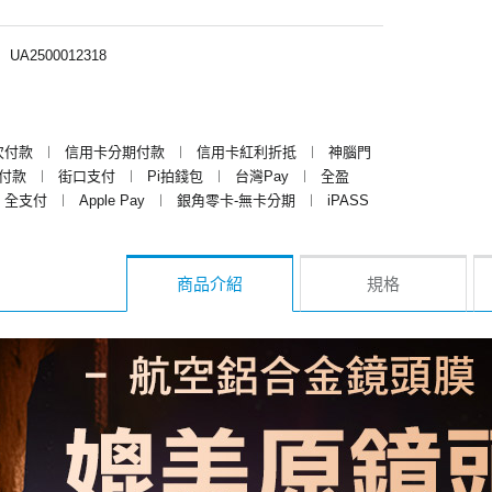
︱
UA2500012318
次付款
︱
信用卡分期付款
︱
信用卡紅利折抵
︱
神腦門
y付款
︱
街口支付
︱
Pi拍錢包
︱
台灣Pay
︱
全盈
全支付
︱
Apple Pay
︱
銀角零卡-無卡分期
︱
iPASS
商品介紹
規格