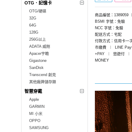
OTG．記憶卡
OTG/硬碟
商品編號：1389059
32G
BSMI 字號：免驗
64G
NCC 字號：免驗
128G
配送方式：宅配
256G以上
付款方式：信用卡一
ADATA 威剛
市繳費
︱
LINE Pa
Apacer宇瞻
+PAY
︱
悠遊付
︱
MONEY
Gigastone
SanDisk
Transcend 創見
其他廠牌儲存類
智慧穿戴
Apple
GARMIN
MI 小米
OPPO
SAMSUNG