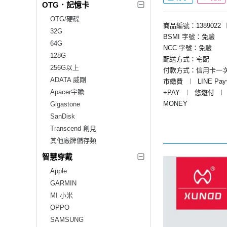
OTG．記憶卡
OTG/硬碟
商品編號：1389022
32G
BSMI 字號：免驗
64G
NCC 字號：免驗
128G
配送方式：宅配
256G以上
付款方式：信用卡一
ADATA 威剛
市繳費
︱
LINE Pa
Apacer宇瞻
+PAY
︱
悠遊付
︱
MONEY
Gigastone
SanDisk
Transcend 創見
其他廠牌儲存類
智慧穿戴
Apple
GARMIN
MI 小米
OPPO
SAMSUNG