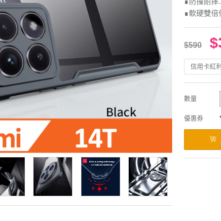
∎防撞耐摔
∎軟硬雙倍
$
$590
信用卡紅
數量
優惠券