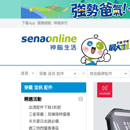
下載App
服務據點
神揚保代
首頁
穿戴 音訊 配件
其他廠牌配件
穿戴 音訊 配件
精選活動
出清配件下殺1折起
三星穿戴｜耳機限時優惠
炎炎夏日出遊必備
週三快閃優惠專區