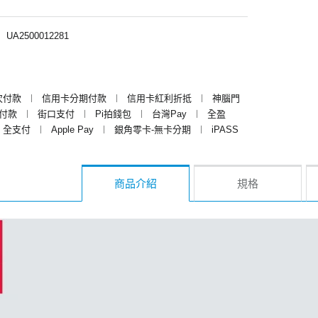
︱
UA2500012281
次付款
︱
信用卡分期付款
︱
信用卡紅利折抵
︱
神腦門
y付款
︱
街口支付
︱
Pi拍錢包
︱
台灣Pay
︱
全盈
全支付
︱
Apple Pay
︱
銀角零卡-無卡分期
︱
iPASS
商品介紹
規格