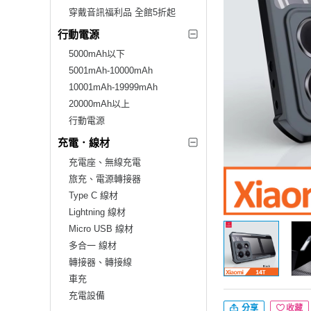
穿戴音訊福利品 全館5折起
行動電源
5000mAh以下
5001mAh-10000mAh
10001mAh-19999mAh
20000mAh以上
行動電源
充電．線材
充電座、無線充電
旅充、電源轉接器
Type C 線材
Lightning 線材
Micro USB 線材
多合一 線材
轉接器、轉接線
車充
充電設備
分享
收藏