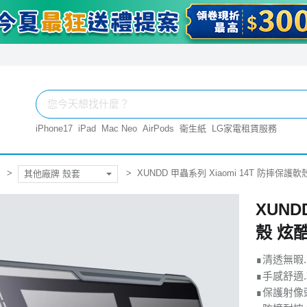
iPhone17
iPad
Mac Neo
AirPods
衛生紙
LG家電租賃服務
XUNDD 甲蟲系列 Xiaomi 14T 防摔保護
其他廠牌 殼套
XUND
殼 炫
∎清透無暇
∎手感舒適
∎保護射像