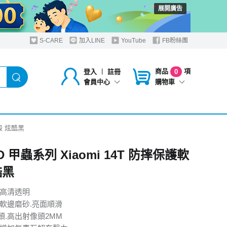
展開廣告
S-CARE
加入LINE
YouTube
FB粉絲團
商品
項
登入
︱
註冊
0
購物車
會員中心
軟殼 炫酷黑
D 甲蟲系列 Xiaomi 14T 防摔保護軟
酷黑
.高清透明
.軟邊磨砂.亮面順滑
頭.高出射像頭2MM