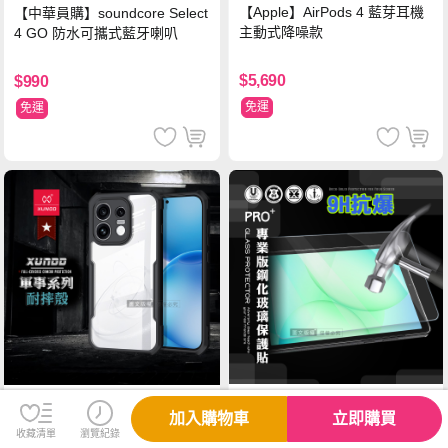
【Apple】AirPods 4 藍芽耳機
【中華員購】soundcore Select
主動式降噪款
4 GO 防水可攜式藍牙喇叭
$5,690
$990
免運
免運
加入購物車
立即購買
超抗刮 三星 Galaxy Tab A11 /
XUNDD訊迪 軍事防摔 OPPO R
收藏清單
瀏覽紀錄
A11 LTE 8.7吋 專業版疏水疏油
eno16 F 鏡頭全包覆 清透保護