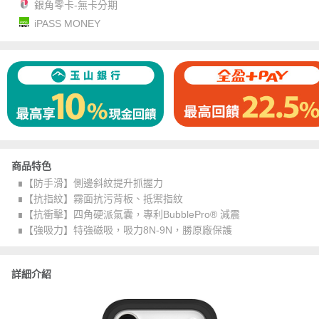
銀角零卡-無卡分期
iPASS MONEY
商品特色
∎【防手滑】側邊斜紋提升抓握力
∎【抗指紋】霧面抗污背板、抵禦指紋
∎【抗衝擊】四角硬派氣囊，專利BubblePro® 減震
∎【強吸力】特強磁吸，吸力8N-9N，勝原廠保護
詳細介紹