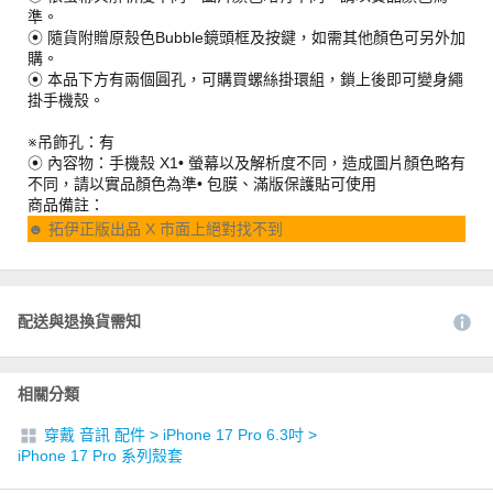
準。
⦿ 隨貨附贈原殼色Bubble鏡頭框及按鍵，如需其他顏色可另外加
購。
⦿ 本品下方有兩個圓孔，可購買螺絲掛環組，鎖上後即可變身繩
掛手機殼。
※吊飾孔：有
⦿ 內容物：手機殼 X1• 螢幕以及解析度不同，造成圖片顏色略有
不同，請以實品顏色為準• 包膜、滿版保護貼可使用
商品備註：
☻ 拓伊正版出品 X 市面上絕對找不到
配送與退換貨需知
相關分類
穿戴 音訊 配件
>
iPhone 17 Pro 6.3吋
>
iPhone 17 Pro 系列殼套