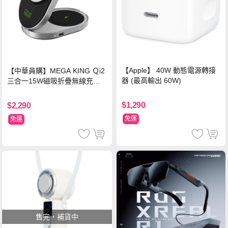
【Apple】 40W 動態電源轉接
【中華員購】MEGA KING Ｑi2
器 (最高輸出 60W)
三合一15W磁吸折疊無線充電
支架 黑
$1,290
$2,290
免運
免運
售完，補貨中