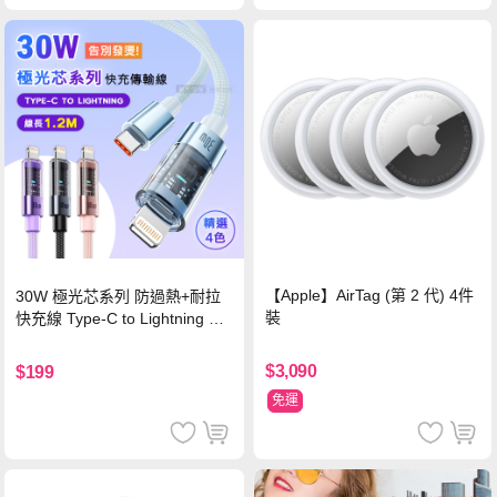
【Apple】AirTag (第 2 代) 4件
30W 極光芯系列 防過熱+耐拉
裝
快充線 Type-C to Lightning 傳
輸充電線(1.2M)黑色
$3,090
$199
免運