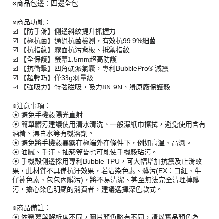
※商品包邊：四邊全包
※商品功能：
☑️ 【防手滑】側邊斜紋提升抓握力
☑️ 【極抗菌】通過抗菌檢測，有效抗99.9%細菌
☑️ 【抗指紋】霧面抗污背板、抵禦指紋
☑️ 【全保護】螢幕1.5mm超高防護
☑️ 【抗衝擊】四角硬派氣囊，專利BubblePro® 減震
☑️ 【超輕巧】僅33g羽量級
☑️ 【強吸力】特強磁吸，吸力8N-9N，勝原廠保護殼
※注意事項：
⦿ 避免手機殼陽光直射
⦿ 簡單髒污建議使用清水清洗、一般濕紙巾擦拭，避免使用含有
酒精、漂白水等有機溶劑。
⦿ 避免將手機殼暴露在極端外在條件下，例如高溫、高濕。
⦿ 油膩、手汗、抽菸等皆也可能使手機殼玷污。
⦿ 手機殼側邊採用專利Bubble TPU，可大幅增加抗震及止滑效
果，此材質不具備抗汙效果，若沾染色素、髒污(EX：口紅、牛
仔褲色素、包包內髒污)，將不易清潔、甚至無法完全清理掉髒
污，擔心染色明顯的消費者，建議選擇深色款式。
※商品備註：
⦿ 依螢幕與解析度不同，圖片顏色略有不同，請以實品顏色為