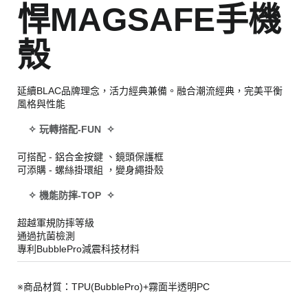
悍MAGSAFE手機
殼
延續BLAC品牌理念，活力經典兼備。融合潮流經典，完美平衡
風格與性能
✧ 玩轉搭配-FUN ✧
可搭配 - 鋁合金按鍵 、鏡頭保護框
可添購 - 螺絲掛環組 ，變身繩掛殼
✧ 機能防摔-TOP ✧
超越軍規防摔等級
通過抗菌檢測
專利BubblePro減震科技材料
※商品材質：TPU(BubblePro)+霧面半透明PC