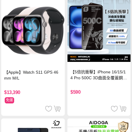
【5倍抗衝擊】iPhone 16/15/1
【Apple】Watch S11 GPS 46
4 Pro 500C 3D曲面全覆蓋鋼化
mm M/L
玻璃貼 0.5mm極窄邊框 防指紋
保護貼
$590
$13,390
免運