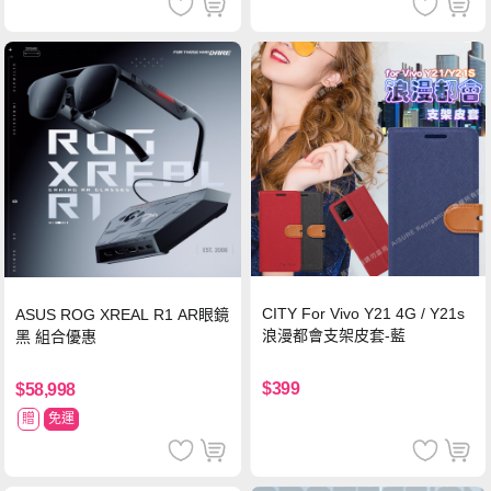
CITY For Vivo Y21 4G / Y21s
ASUS ROG XREAL R1 AR眼鏡
浪漫都會支架皮套-藍
黑 組合優惠
$399
$58,998
贈
免運