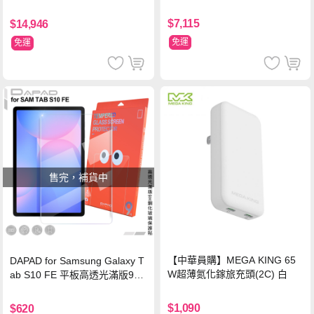
$7,115
$14,946
免運
免運
售完，補貨中
【中華員購】MEGA KING 65
DAPAD for Samsung Galaxy T
W超薄氮化鎵旅充頭(2C) 白
ab S10 FE 平板高透光滿版9H
鋼化玻璃保護貼
$1,090
$620