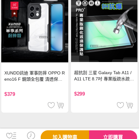
超抗刮 三星 Galaxy Tab A11 /
XUNDD訊迪 軍事防摔 OPPO R
A11 LTE 8.7吋 專業版疏水疏油
eno16 F 鏡頭全包覆 清透保護
9H鋼化玻璃膜 平板玻璃貼
殼 手機殼(夜幕黑)
$299
$379
加入購物車
立即購買