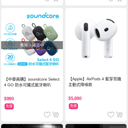
售完，補貨中
【Apple】AirPods 4 藍芽耳機
【中華員購】soundcore Select
主動式降噪款
4 GO 防水可攜式藍牙喇叭
$5,690
$990
免運
免運