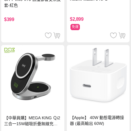
套-紅色
$2,899
$399
免運
【Apple】 40W 動態電源轉接
【中華員購】MEGA KING Ｑi2
器 (最高輸出 60W)
三合一15W磁吸折疊無線充電
支架 黑