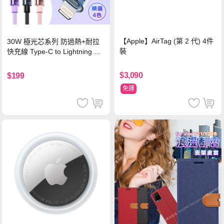
【Apple】AirTag (第 2 代) 4件
30W 極光芯系列 防過熱+耐拉
裝
快充線 Type-C to Lightning 傳
輸充電線(1.2M)黑色
$3,090
$199
免運