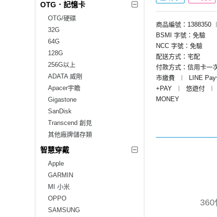
OTG．記憶卡
OTG/硬碟
商品編號：1388350
32G
BSMI 字號：免驗
64G
NCC 字號：免驗
128G
配送方式：宅配
256G以上
付款方式：信用卡一
ADATA 威剛
市繳費
︱
LINE Pa
Apacer宇瞻
+PAY
︱
悠遊付
︱
MONEY
Gigastone
SanDisk
Transcend 創見
其他廠牌儲存類
智慧穿戴
Apple
GARMIN
MI 小米
OPPO
36
SAMSUNG