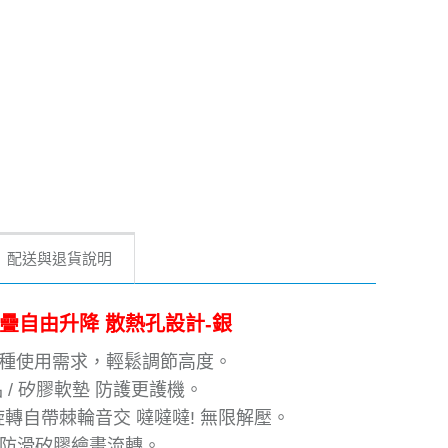
配送與退貨說明
轉 折疊自由升降 散熱孔設計-銀
足各種使用需求，輕鬆調節高度。
 / 矽膠軟墊 防護更護機。
旋轉自帶棘輪音交 噠噠噠! 無限解壓。
重防滑矽膠繪畫流轉。