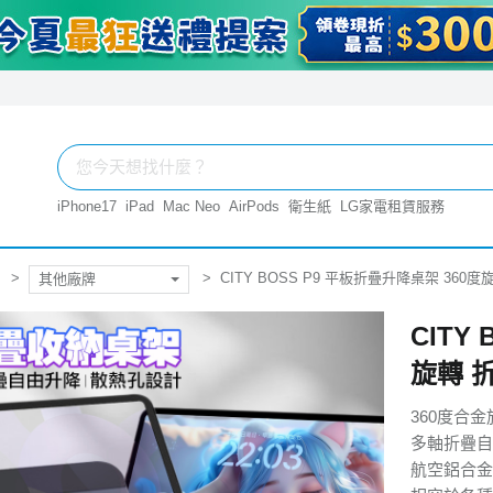
iPhone17
iPad
Mac Neo
AirPods
衛生紙
LG家電租賃服務
CITY BOSS P9 平板折疊升降桌架 36
其他廠牌
CITY
旋轉 
360度合
多軸折疊自
航空鋁合金