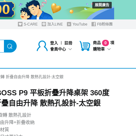
展開廣告
S-CARE
加入LINE
YouTube
FB粉絲團
商品
項
登入
︱
註冊
0
購物車
會員中心
0度旋轉 折疊自由升降 散熱孔設計-太空銀
 BOSS P9 平板折疊升降桌架 360度
折疊自由升降 散熱孔設計-太空銀
金旋轉 散熱孔設計
由升降+折疊收納
材質