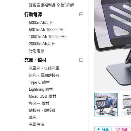
穿戴音訊福利品 全館5折起
行動電源
5000mAh以下
5001mAh-10000mAh
10001mAh-19999mAh
20000mAh以上
行動電源
充電．線材
充電座、無線充電
旅充、電源轉接器
Type C 線材
Lightning 線材
Micro USB 線材
多合一 線材
轉接器、轉接線
車充
充電設備
分享
收藏