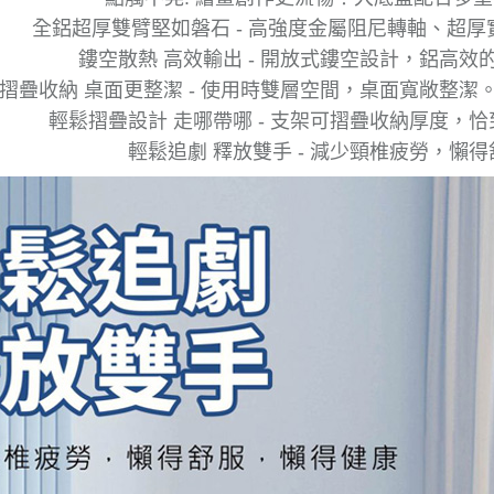
全鋁超厚雙臂堅如磐石 - 高強度金屬阻尼轉軸、超
鏤空散熱 高效輸出 - 開放式鏤空設計，鋁高
摺疊收納 桌面更整潔 - 使用時雙層空間，桌面寬敞整
輕鬆摺疊設計 走哪帶哪 - 支架可摺疊收納厚度，
輕鬆追劇 釋放雙手 - 減少頸椎疲勞，懶