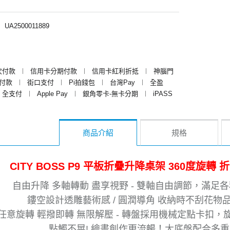
︱
UA2500011889
次付款
︱
信用卡分期付款
︱
信用卡紅利折抵
︱
神腦門
y付款
︱
街口支付
︱
Pi拍錢包
︱
台灣Pay
︱
全盈
全支付
︱
Apple Pay
︱
銀角零卡-無卡分期
︱
iPASS
商品介紹
規格
CITY BOSS P9 平板折疊升降桌架 360度旋
自由升降 多軸轉動 盡享視野 - 雙軸自由調節，滿
鏤空設計透雕藝術感 / 圓潤導角 收納時不刮花物品
0任意旋轉 輕撥即轉 無限解壓 - 轉盤採用機械定點卡扣，
點觸不晃! 繪畫創作更流暢！大底盤配合多