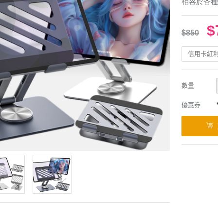
相容於各種
$
$850
信用卡紅
數量
優惠券