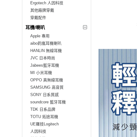
Ergotech 人因科技
其他廠牌穿戴
穿戴配件
耳機/喇叭
Apple 專用
aibo鈞嵐耳機喇叭
HANLIN 無線耳機
JVC 日本時尚
Jabees藍牙耳機
MI 小米耳機
OPPO 真無線耳機
SAMSUNG 高音質
SONY 日系質感
soundcore 藍牙耳機
TDK 日系品牌
TOTU 拓途耳機
UE羅技Logitech
人因科技