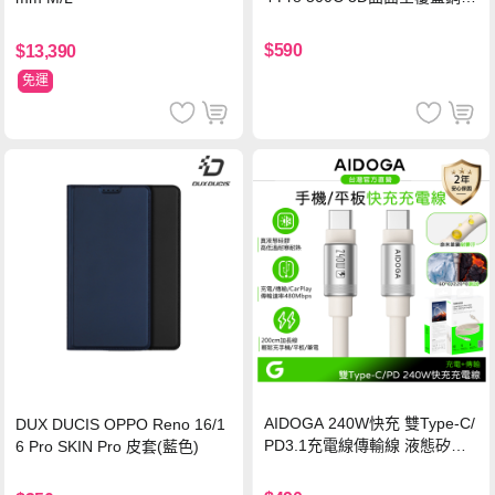
玻璃貼 0.5mm極窄邊框 防指紋
保護貼
$590
$13,390
免運
AIDOGA 240W快充 雙Type-C/
DUX DUCIS OPPO Reno 16/1
PD3.1充電線傳輸線 液態矽膠
6 Pro SKIN Pro 皮套(藍色)
硅膠 2M 支援iPhone17/安卓/手
機/平板/筆電