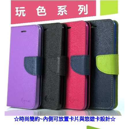
☆
時尚簡約~內側可放置卡片與悠遊卡
設計☆