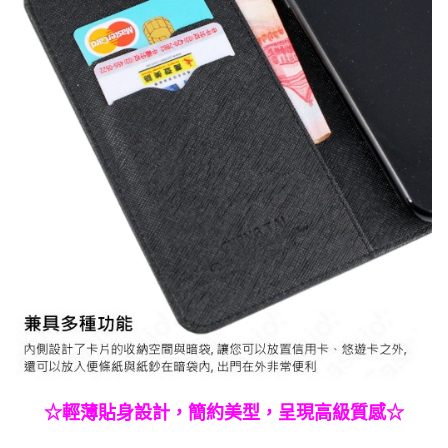
☆輕薄貼身設計，簡約美型，呈現高級質感☆