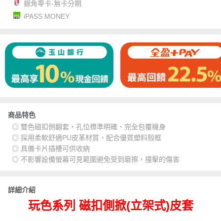
銀角零卡-無卡分期
iPASS MONEY
商品特色
◎ 雙色磁扣側翻套，孔位標準明確、完全包覆機身
◎ 採用柔軟舒適PU皮革材質，配合優質塑料殼框
◎ 具備卡片插槽可供收納
◎ 不影響設備螢幕可見範圍避免受到磨擦，撞擊的傷害
詳細介紹
玩色系列 磁扣側掀(立架式)皮套