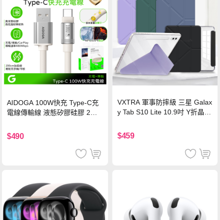
VXTRA 軍事防摔級 三星 Galax
AIDOGA 100W快充 Type-C充
y Tab S10 Lite 10.9吋 Y折晶透
電線傳輸線 液態矽膠硅膠 2M
背蓋立架皮套 含筆槽(經典黑)
支援iPhone17/安卓/手機/平板
$459
$490