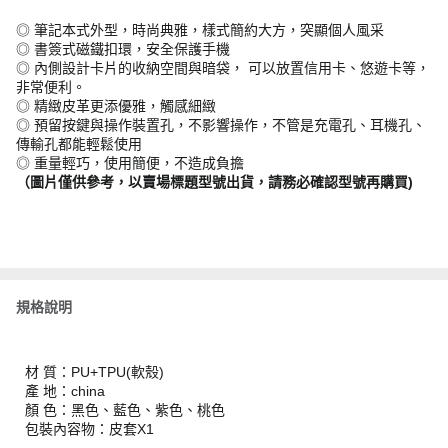
◎ 筆記本式外型，時尚典雅，樣式簡約大方，突顯個人風采
◎ 書簽式磁鐵扣環，安全保護手機
◎ 內側設計卡片的收納空間與暗袋， 可以放置信用卡、悠遊卡等，
非常便利。
◎ 精緻皮革更添優雅，觸感細緻
◎ 預留按鍵與操作裝置孔，不影響操作，不管是充電孔、耳機孔、
傳輸孔都能輕鬆使用
◎ 重量輕巧，使用簡便，不造成負擔
（圖片僅供參考，以賣場標題型號出貨，請務必確認型號再購買)
規格說明
材 質：PU+TPU(軟殼)
產 地：china
顏 色：黑色、藍色、紫色、桃色
包裝內容物：皮套X1