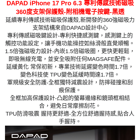
DAPAD iPhone 17 Pro 6.3 專利傳感技術磁吸
360度支架保護殼-附相機電子按鍵-黑透
延續專利傳感技術磁吸保護殼,新開發的360強磁吸力
支架結構來自DAPAD設計中心
專利傳感磁吸鍵設計-專利快捷感測鍵，感測鍵上的
觸控功能設定，讓手機功能操控如絲滑般直覺順暢。
1.5倍強磁吸力設計-內崁1.5倍磁吸圈，更快更輕鬆，
即吸無線充電，並安全吸附任何MAGSAFE配件。
延緩黃化 常保初新，專業技術延遲變色時間1.7倍，
變色科技使 TPU變色延緩時間達1.7倍。
軍規級安全防護-全框獨特減震設計，防摔碰撞和刮
痕保護。
全框加高保護設計-凸起的螢幕邊緣和鏡頭框相結
合，避免日常摩擦刮花。
TPU防滑吸震 握持更舒適-全方位舒適握持感,貼合人
手握持。