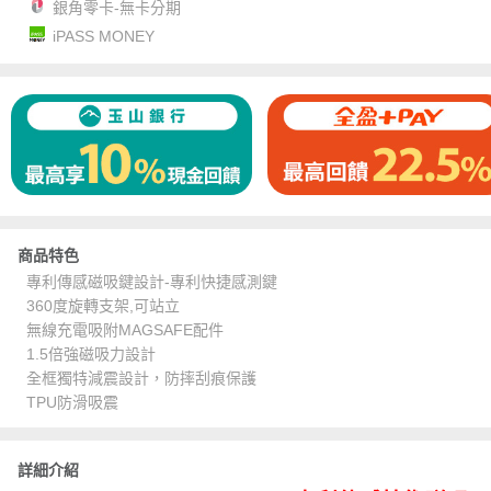
銀角零卡-無卡分期
iPASS MONEY
商品特色
專利傳感磁吸鍵設計-專利快捷感測鍵
360度旋轉支架,可站立
無線充電吸附MAGSAFE配件
1.5倍強磁吸力設計
全框獨特減震設計，防摔刮痕保護
TPU防滑吸震
詳細介紹