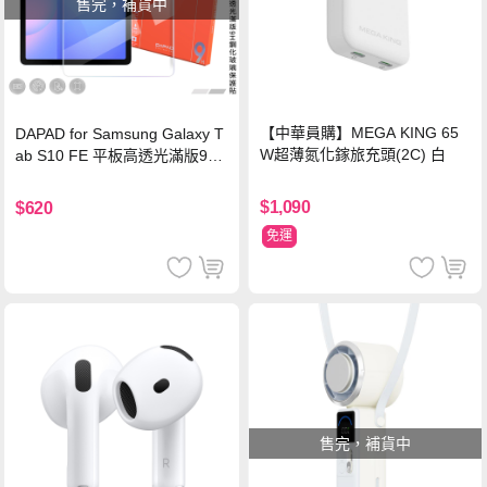
售完，補貨中
【中華員購】MEGA KING 65
DAPAD for Samsung Galaxy T
W超薄氮化鎵旅充頭(2C) 白
ab S10 FE 平板高透光滿版9H
鋼化玻璃保護貼
$1,090
$620
免運
售完，補貨中