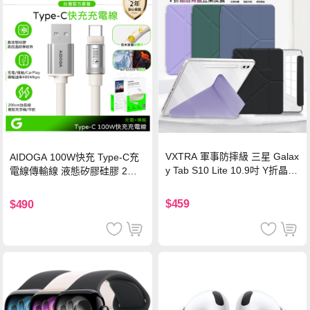
VXTRA 軍事防摔級 三星 Galax
AIDOGA 100W快充 Type-C充
y Tab S10 Lite 10.9吋 Y折晶透
電線傳輸線 液態矽膠硅膠 2M
背蓋立架皮套 含筆槽(經典黑)
支援iPhone17/安卓/手機/平板
$459
$490