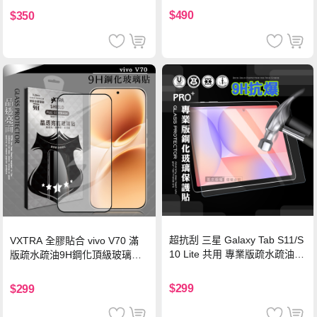
機/平板/筆電
$490
$350
超抗刮 三星 Galaxy Tab S11/S
VXTRA 全膠貼合 vivo V70 滿
10 Lite 共用 專業版疏水疏油9
版疏水疏油9H鋼化頂級玻璃貼
H鋼化玻璃膜 平板玻璃貼
保護貼(黑)
$299
$299