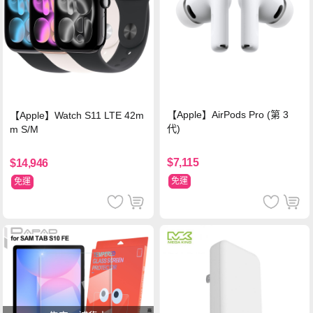
【Apple】AirPods Pro (第 3
【Apple】Watch S11 LTE 42m
代)
m S/M
$7,115
$14,946
免運
免運