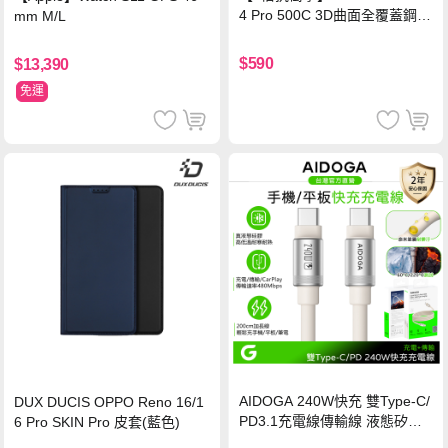
4 Pro 500C 3D曲面全覆蓋鋼化
mm M/L
玻璃貼 0.5mm極窄邊框 防指紋
保護貼
$590
$13,390
免運
AIDOGA 240W快充 雙Type-C/
DUX DUCIS OPPO Reno 16/1
PD3.1充電線傳輸線 液態矽膠
6 Pro SKIN Pro 皮套(藍色)
硅膠 2M 支援iPhone17/安卓/手