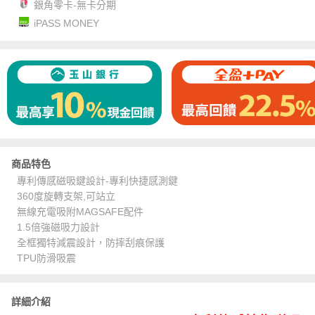
銀角零卡-無卡分期
iPASS MONEY
商品特色
專利傳感磁吸鍵設計-專利快捷感測鍵
360度旋轉支架,可站立
無線充電吸附MAGSAFE配件
1.5倍強磁吸力設計
全框獨特減震設計，防摔刮痕保護
TPU防滑吸震
詳細介紹