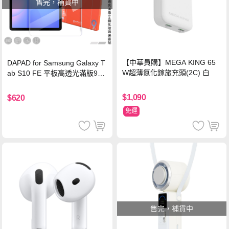
售完，補貨中
【中華員購】MEGA KING 65
DAPAD for Samsung Galaxy T
W超薄氮化鎵旅充頭(2C) 白
ab S10 FE 平板高透光滿版9H
鋼化玻璃保護貼
$1,090
$620
免運
售完，補貨中