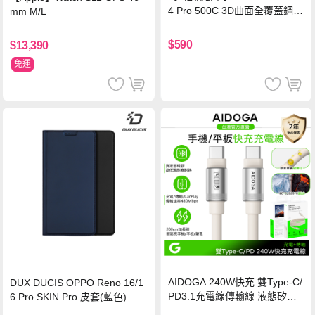
4 Pro 500C 3D曲面全覆蓋鋼化
mm M/L
玻璃貼 0.5mm極窄邊框 防指紋
保護貼
$590
$13,390
免運
AIDOGA 240W快充 雙Type-C/
DUX DUCIS OPPO Reno 16/1
PD3.1充電線傳輸線 液態矽膠
6 Pro SKIN Pro 皮套(藍色)
硅膠 2M 支援iPhone17/安卓/手