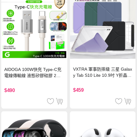
VXTRA 軍事防摔級 三星 Galax
AIDOGA 100W快充 Type-C充
y Tab S10 Lite 10.9吋 Y折晶透
電線傳輸線 液態矽膠硅膠 2M
背蓋立架皮套 含筆槽(經典黑)
支援iPhone17/安卓/手機/平板
$459
$490