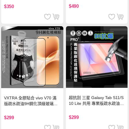
機/平板/筆電
$490
$350
超抗刮 三星 Galaxy Tab S11/S
VXTRA 全膠貼合 vivo V70 滿
10 Lite 共用 專業版疏水疏油9
版疏水疏油9H鋼化頂級玻璃貼
H鋼化玻璃膜 平板玻璃貼
保護貼(黑)
$299
$299