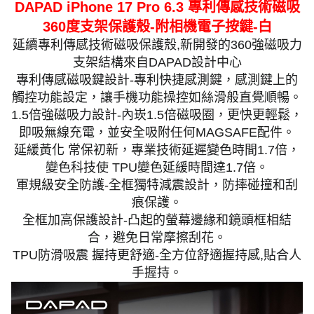
DAPAD iPhone 17 Pro 6.3 專利傳感技術磁吸
360度支架保護殼-附相機電子按鍵-白
延續專利傳感技術磁吸保護殼,新開發的360強磁吸力
支架結構來自DAPAD設計中心
專利傳感磁吸鍵設計-專利快捷感測鍵，感測鍵上的
觸控功能設定，讓手機功能操控如絲滑般直覺順暢。
1.5倍強磁吸力設計-內崁1.5倍磁吸圈，更快更輕鬆，
即吸無線充電，並安全吸附任何MAGSAFE配件。
延緩黃化 常保初新，專業技術延遲變色時間1.7倍，
變色科技使 TPU變色延緩時間達1.7倍。
軍規級安全防護-全框獨特減震設計，防摔碰撞和刮
痕保護。
全框加高保護設計-凸起的螢幕邊緣和鏡頭框相結
合，避免日常摩擦刮花。
TPU防滑吸震 握持更舒適-全方位舒適握持感,貼合人
手握持。