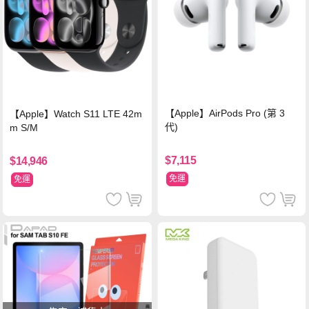
【Apple】AirPods Pro (第 3
【Apple】Watch S11 LTE 42m
代)
m S/M
$7,115
$14,946
免運
免運