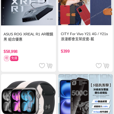
CITY For Vivo Y21 4G / Y21s
ASUS ROG XREAL R1 AR眼鏡
浪漫都會支架皮套-藍
黑 組合優惠
$399
$58,998
贈
免運