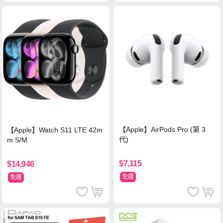
【Apple】AirPods Pro (第 3
【Apple】Watch S11 LTE 42m
代)
m S/M
$7,115
$14,946
免運
免運