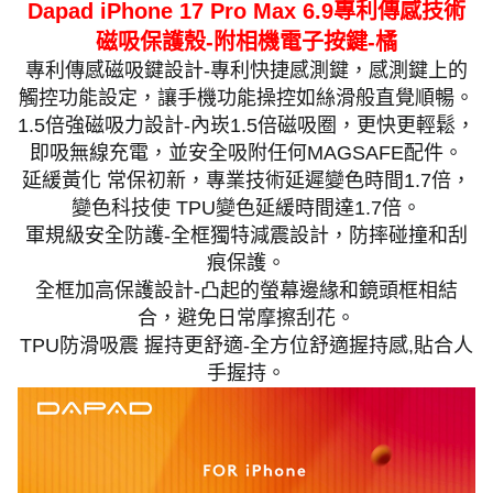
Dapad iPhone 17 Pro Max 6.9專利傳感技術
磁吸保護殼-附相機電子按鍵-橘
專利傳感磁吸鍵設計-專利快捷感測鍵，感測鍵上的
觸控功能設定，讓手機功能操控如絲滑般直覺順暢。
1.5倍強磁吸力設計-內崁1.5倍磁吸圈，更快更輕鬆，
即吸無線充電，並安全吸附任何MAGSAFE配件。
延緩黃化 常保初新，專業技術延遲變色時間1.7倍，
變色科技使 TPU變色延緩時間達1.7倍。
軍規級安全防護-全框獨特減震設計，防摔碰撞和刮
痕保護。
全框加高保護設計-凸起的螢幕邊緣和鏡頭框相結
合，避免日常摩擦刮花。
TPU防滑吸震 握持更舒適-全方位舒適握持感,貼合人
手握持。