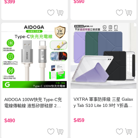
$590
$399
VXTRA 軍事防摔級 三星 Galax
AIDOGA 100W快充 Type-C充
y Tab S10 Lite 10.9吋 Y折晶透
電線傳輸線 液態矽膠硅膠 2M
背蓋立架皮套 含筆槽(經典黑)
支援iPhone17/安卓/手機/平板
$459
$490