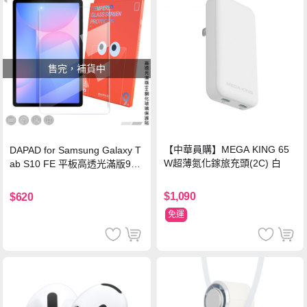
售完，補貨中
【中華員購】MEGA KING 65
DAPAD for Samsung Galaxy T
W超薄氮化鎵旅充頭(2C) 白
ab S10 FE 平板高透光滿版9H
鋼化玻璃保護貼
$1,090
$620
免運