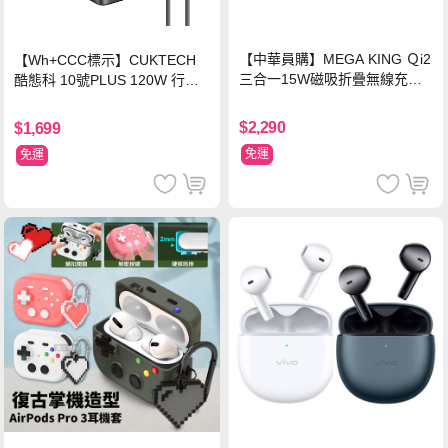
【中華員購】MEGA KING Ｑi2
【Wh+CCC標示】CUKTECH
三合一15W磁吸折疊無線充電
酷態科 10號PLUS 120W 行動
支架 黑
電源 15000mAh (PB150P)-黑
色
$2,290
$1,699
免運
免運