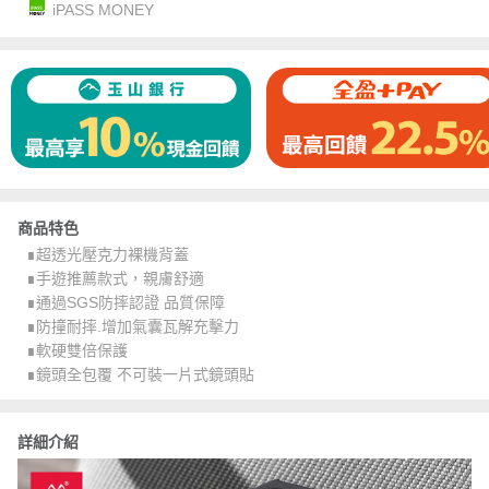
iPASS MONEY
商品特色
∎超透光壓克力裸機背蓋
∎手遊推薦款式，親膚舒適
∎通過SGS防摔認證 品質保障
∎防撞耐摔.增加氣囊瓦解充擊力
∎軟硬雙倍保護
∎鏡頭全包覆 不可裝一片式鏡頭貼
詳細介紹