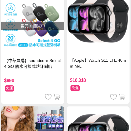
售完，補貨中
【Apple】Watch S11 LTE 46m
【中華員購】soundcore Select
m M/L
4 GO 防水可攜式藍牙喇叭
$16,318
$990
免運
免運