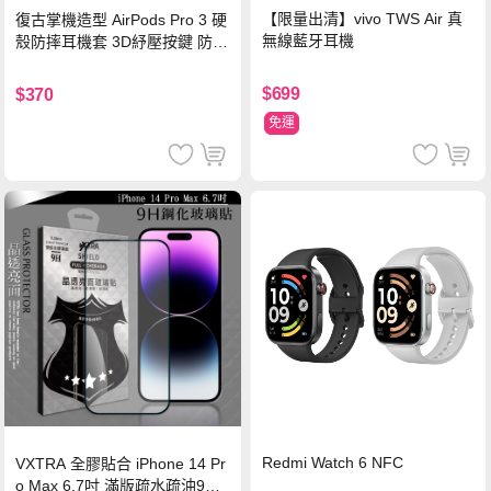
【限量出清】vivo TWS Air 真
復古掌機造型 AirPods Pro 3 硬
無線藍牙耳機
殼防摔耳機套 3D紓壓按鍵 防開
鎖扣 附心形掛勾(懷舊灰)
$699
$370
免運
Redmi Watch 6 NFC
VXTRA 全膠貼合 iPhone 14 Pr
o Max 6.7吋 滿版疏水疏油9H