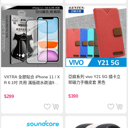
亞麻系列 vivo Y21 5G 插卡立
VXTRA 全膠貼合 iPhone 11 / X
架磁力手機皮套 黑色
R 6.1吋 共用 滿版疏水疏油9H
鋼化頂級玻璃膜(黑)
$390
$299