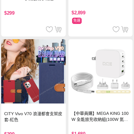
鋼化頂級玻璃膜(黑)
$2,899
$299
免運
【中華員購】MEGA KING 100
CITY Vivo V70 浪漫都會支架皮
W 全能旅充收納組(100W 氮化
套-紅色
鎵旅充頭 +100W高速充電線附
萬國轉接器)
$1,680