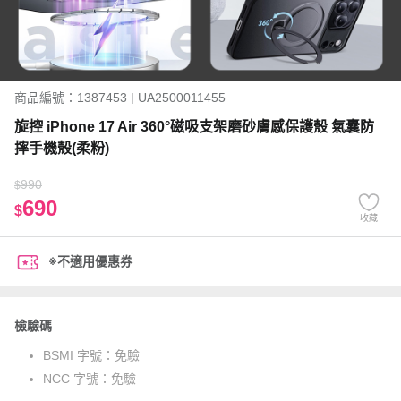
商品編號：1387453 | UA2500011455
旋控 iPhone 17 Air 360°磁吸支架磨砂膚感保護殼 氣囊防
摔手機殼(柔粉)
990
$
690
$
收藏
※不適用優惠券
檢驗碼
BSMI 字號：
免驗
NCC 字號：
免驗