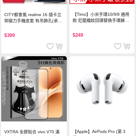
【Timo】小米手環10/9/8 通用
CITY都會風 realme 16 插卡立
款 尼龍織紋回環替換手環錶帶-
架磁力手機皮套 有吊飾孔(承諾
珍珠粉
黑)
$249
$399
【Apple】AirPods Pro (第 3
VXTRA 全膠貼合 vivo V70 滿