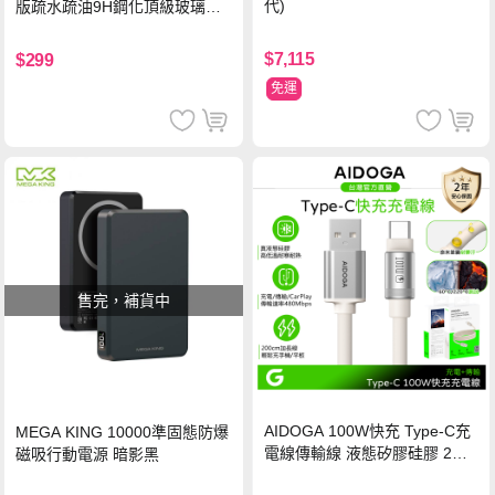
代)
版疏水疏油9H鋼化頂級玻璃貼
保護貼(黑)
$7,115
$299
免運
售完，補貨中
AIDOGA 100W快充 Type-C充
MEGA KING 10000準固態防爆
電線傳輸線 液態矽膠硅膠 2M
磁吸行動電源 暗影黑
支援iPhone17/安卓/手機/平板