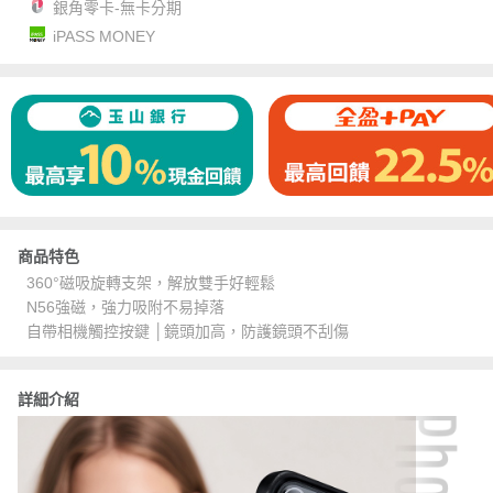
銀角零卡-無卡分期
iPASS MONEY
商品特色
360°磁吸旋轉支架，解放雙手好輕鬆
N56強磁，強力吸附不易掉落
自帶相機觸控按鍵 │鏡頭加高，防護鏡頭不刮傷
詳細介紹