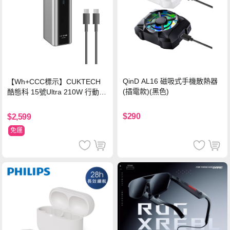
QinD AL16 磁吸式手機散熱器
【Wh+CCC標示】CUKTECH
(插電款)(黑色)
酷態科 15號Ultra 210W 行動電
源 20000mAh (PB200U) -灰色
$290
$2,599
免運