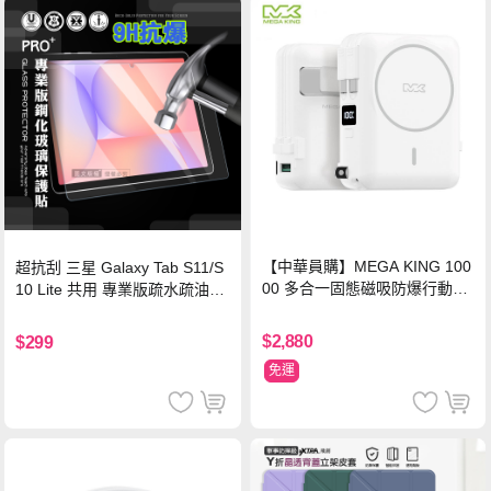
【中華員購】MEGA KING 100
超抗刮 三星 Galaxy Tab S11/S
00 多合一固態磁吸防爆行動電
10 Lite 共用 專業版疏水疏油9H
源 冰曜白
鋼化玻璃膜 平板玻璃貼
$2,880
$299
免運