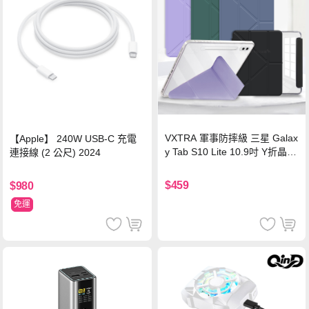
VXTRA 軍事防摔級 三星 Galax
【Apple】 240W USB-C 充電
y Tab S10 Lite 10.9吋 Y折晶透
連接線 (2 公尺) 2024
背蓋立架皮套 含筆槽(經典黑)
$459
$980
免運