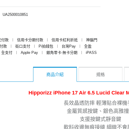
︱
UA2500010851
次付款
︱
信用卡分期付款
︱
信用卡紅利折抵
︱
神腦門
y付款
︱
街口支付
︱
Pi拍錢包
︱
台灣Pay
︱
全盈
全支付
︱
Apple Pay
︱
銀角零卡-無卡分期
︱
iPASS
商品介紹
規格
Hipporizz iPhone 17 Air 6.5 Lucid 
長效晶透防摔 輕薄貼合裸機
金屬質感按鍵、銀色高雅撞
支援按鍵式靜音鍵
軟料收邊無痕接縫 細緻不會