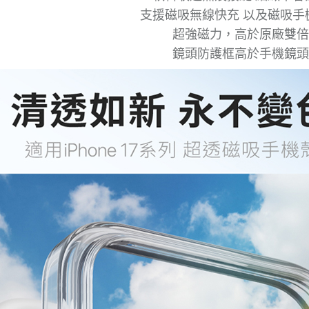
支援磁吸無線快充 以及磁吸手
超強磁力，高於原廠雙倍
鏡頭防護框高於手機鏡頭