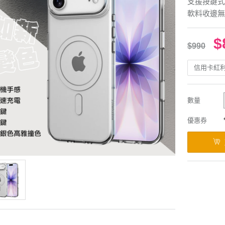
支援按鍵式
軟料收邊無
$
$990
信用卡紅
數量
優惠券