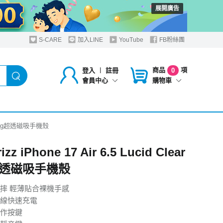
展開廣告
S-CARE
加入LINE
YouTube
FB粉絲團
商品
項
登入
︱
註冊
0
購物車
會員中心
lear Mag超透磁吸手機殼
izz iPhone 17 Air 6.5 Lucid Clear
超透磁吸手機殼
摔 輕薄貼合裸機手感
線快速充電
作按鍵