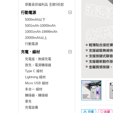
穿戴音訊福利品 全館5折起
行動電源
5000mAh以下
5001mAh-10000mAh
10001mAh-19999mAh
20000mAh以上
行動電源
充電．線材
充電座、無線充電
旅充、電源轉接器
Type C 線材
Lightning 線材
Micro USB 線材
多合一 線材
轉接器、轉接線
車充
充電設備
分享
收藏