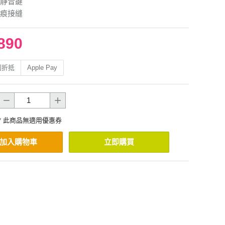
靜音鍵
痕接縫
890
利折抵
Apple Pay
* 此商品無適用優惠券
加入購物車
立即購買