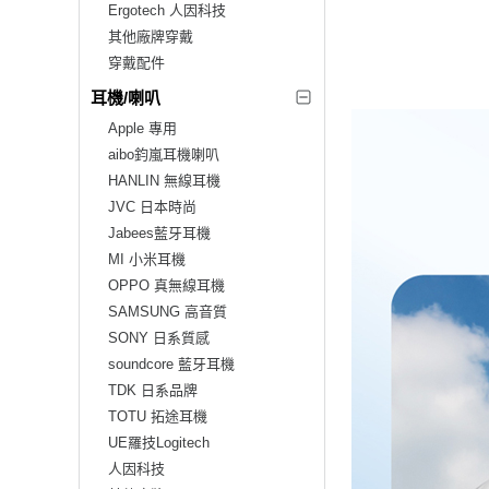
Ergotech 人因科技
其他廠牌穿戴
穿戴配件
耳機/喇叭
Apple 專用
aibo鈞嵐耳機喇叭
HANLIN 無線耳機
JVC 日本時尚
Jabees藍牙耳機
MI 小米耳機
OPPO 真無線耳機
SAMSUNG 高音質
SONY 日系質感
soundcore 藍牙耳機
TDK 日系品牌
TOTU 拓途耳機
UE羅技Logitech
人因科技