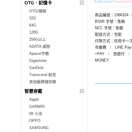
OTG．記憶卡
OTG/硬碟
商品編號：1386324
32G
BSMI 字號：免驗
64G
NCC 字號：免驗
128G
配送方式：宅配
256G以上
付款方式：信用卡一
ADATA 威剛
市繳費
︱
LINE Pa
Apacer宇瞻
+PAY
︱
悠遊付
︱
MONEY
Gigastone
SanDisk
Transcend 創見
其他廠牌儲存類
智慧穿戴
Apple
GARMIN
MI 小米
OPPO
SAMSUNG