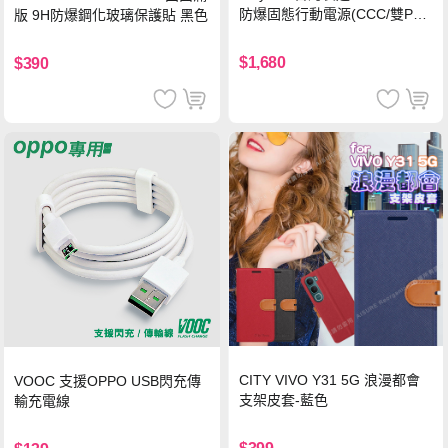
防爆固態行動電源(CCC/雙PD
版 9H防爆鋼化玻璃保護貼 黑色
快充/磁吸/自帶線) 霧光白
$1,680
$390
CITY VIVO Y31 5G 浪漫都會
VOOC 支援OPPO USB閃充傳
支架皮套-藍色
輸充電線