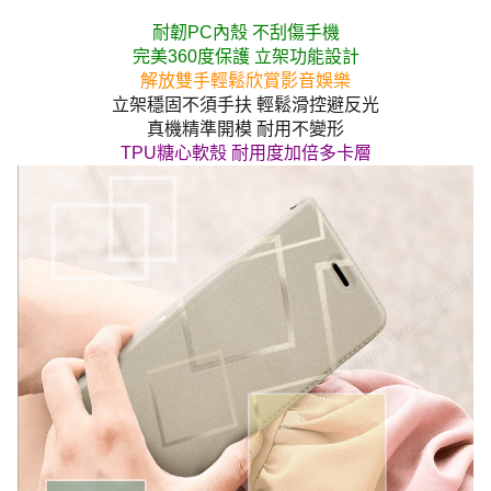
耐韌PC內殼 不刮傷手機
完美360度保護 立架功能設計
解放雙手輕鬆欣賞影音娛樂
立架穩固不須手扶 輕鬆滑控避反光
真機精準開模 耐用不變形
TPU糖心軟殼 耐用度加倍多卡層