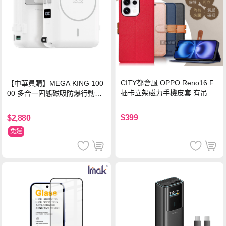
CITY都會風 OPPO Reno16 F
【中華員購】MEGA KING 100
插卡立架磁力手機皮套 有吊飾
00 多合一固態磁吸防爆行動電
孔(承諾黑)
源 冰曜白
$399
$2,880
免運