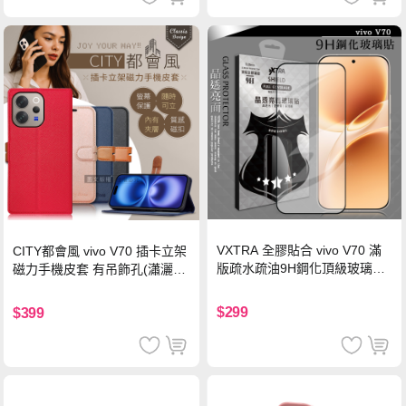
VXTRA 全膠貼合 vivo V70 滿
CITY都會風 vivo V70 插卡立架
版疏水疏油9H鋼化頂級玻璃貼
磁力手機皮套 有吊飾孔(瀟灑
保護貼(黑)
藍)
$299
$399