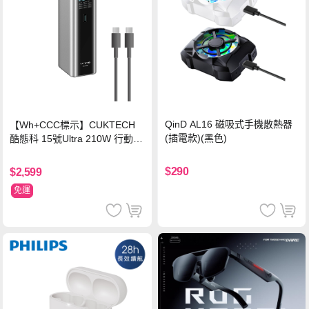
QinD AL16 磁吸式手機散熱器
【Wh+CCC標示】CUKTECH
(插電款)(黑色)
酷態科 15號Ultra 210W 行動電
源 20000mAh (PB200U) -灰色
$290
$2,599
免運