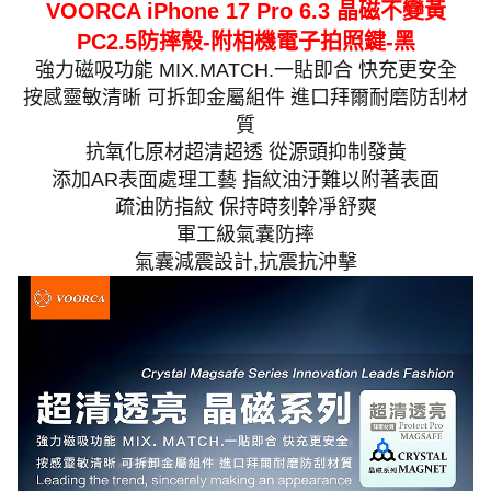
VOORCA iPhone 17 Pro 6.3 晶磁不變黃
PC2.5防摔殼-附相機電子拍照鍵-黑
強力磁吸功能 MIX.MATCH.一貼即合 快充更安全
按感靈敏清晰 可拆卸金屬組件 進口拜爾耐磨防刮材
質
抗氧化原材超清超透 從源頭抑制發黃
添加AR表面處理工藝 指紋油汙難以附著表面
疏油防指紋 保持時刻幹凈舒爽
軍工級氣囊防摔
氣囊減震設計,抗震抗沖擊