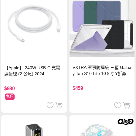
VXTRA 軍事防摔級 三星 Galax
【Apple】 240W USB-C 充電
y Tab S10 Lite 10.9吋 Y折晶透
連接線 (2 公尺) 2024
背蓋立架皮套 含筆槽(經典黑)
$459
$980
免運