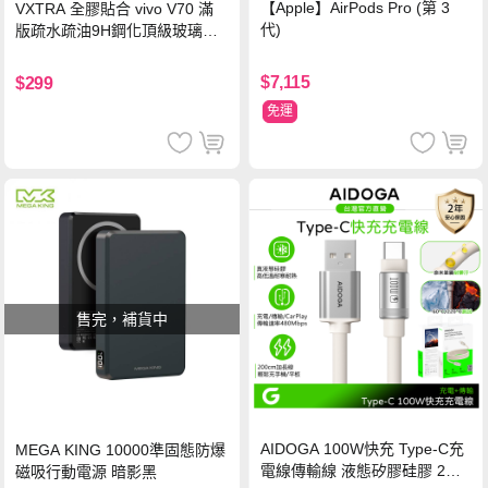
【Apple】AirPods Pro (第 3
VXTRA 全膠貼合 vivo V70 滿
代)
版疏水疏油9H鋼化頂級玻璃貼
保護貼(黑)
$7,115
$299
免運
售完，補貨中
AIDOGA 100W快充 Type-C充
MEGA KING 10000準固態防爆
電線傳輸線 液態矽膠硅膠 2M
磁吸行動電源 暗影黑