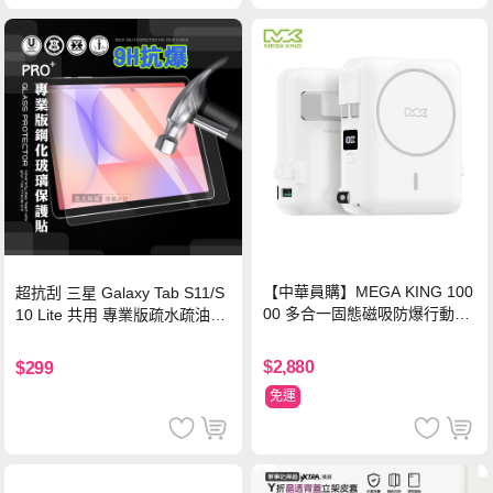
【中華員購】MEGA KING 100
超抗刮 三星 Galaxy Tab S11/S
00 多合一固態磁吸防爆行動電
10 Lite 共用 專業版疏水疏油9H
源 冰曜白
鋼化玻璃膜 平板玻璃貼
$2,880
$299
免運