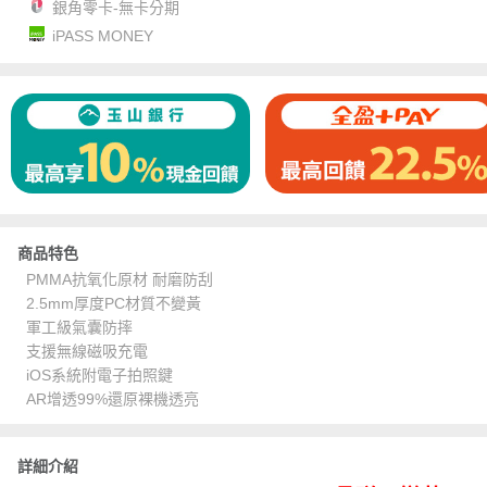
銀角零卡-無卡分期
iPASS MONEY
商品特色
PMMA抗氧化原材 耐磨防刮
2.5mm厚度PC材質不變黃
軍工級氣囊防摔
支援無線磁吸充電
iOS系統附電子拍照鍵
AR增透99%還原裸機透亮
詳細介紹