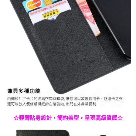
☆輕薄貼身設計，簡約美型，呈現高級質感☆