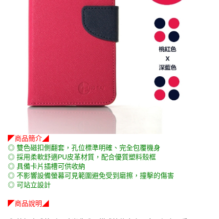
◤商品簡介◢
◎ 雙色磁扣側翻套，孔位標準明確、完全包覆機身
◎ 採用柔軟舒適PU皮革材質，配合優質塑料殼框
◎ 具備卡片插槽可供收納
◎ 不影響設備螢幕可見範圍避免受到磨擦，撞擊的傷害
◎ 可站立設計
◤商品說明◢