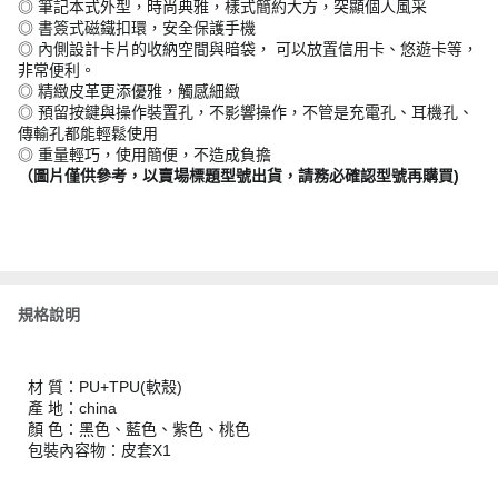
◎ 筆記本式外型，時尚典雅，樣式簡約大方，突顯個人風采
◎ 書簽式磁鐵扣環，安全保護手機
◎ 內側設計卡片的收納空間與暗袋， 可以放置信用卡、悠遊卡等，
非常便利。
◎ 精緻皮革更添優雅，觸感細緻
◎ 預留按鍵與操作裝置孔，不影響操作，不管是充電孔、耳機孔、
傳輸孔都能輕鬆使用
◎ 重量輕巧，使用簡便，不造成負擔
（圖片僅供參考，以賣場標題型號出貨，請務必確認型號再購買)
規格說明
材 質：PU+TPU(軟殼)
產 地：china
顏 色：黑色、藍色、紫色、桃色
包裝內容物：皮套X1