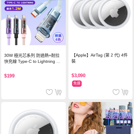
【Apple】AirTag (第 2 代) 4件
30W 極光芯系列 防過熱+耐拉
裝
快充線 Type-C to Lightning 傳
輸充電線(1.2M)黑色
$3,090
$199
免運