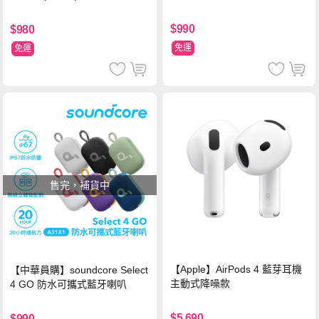
$990
$980
免運
免運
售完，補貨中
【Apple】AirPods 4 藍芽耳機
【中華員購】soundcore Select
主動式降噪款
4 GO 防水可攜式藍牙喇叭
$5,690
$990