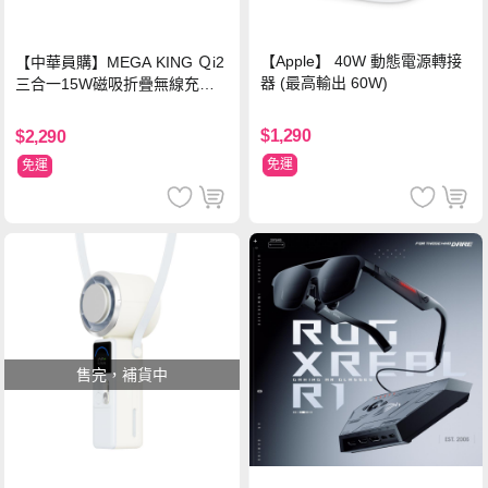
【Apple】 40W 動態電源轉接
【中華員購】MEGA KING Ｑi2
器 (最高輸出 60W)
三合一15W磁吸折疊無線充電
支架 黑
$1,290
$2,290
免運
免運
售完，補貨中