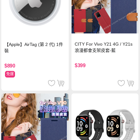
CITY For Vivo Y21 4G / Y21s
【Apple】AirTag (第 2 代) 1件
浪漫都會支架皮套-藍
裝
$399
$890
免運