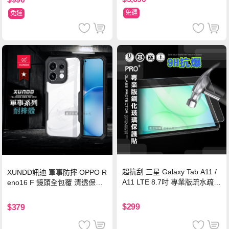
免運
免運
超抗刮 三星 Galaxy Tab A11 /
XUNDD訊迪 軍事防摔 OPPO R
A11 LTE 8.7吋 專業版疏水疏油
eno16 F 鏡頭全包覆 清透保護
9H鋼化玻璃膜 平板玻璃貼
殼 手機殼(夜幕黑)
$299
$379