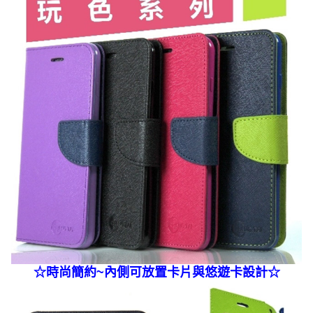
☆
時尚簡約~內側可放置卡片與悠遊卡
設計☆