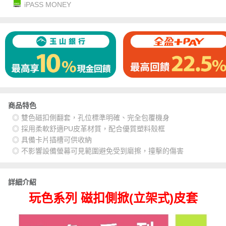
iPASS MONEY
商品特色
◎ 雙色磁扣側翻套，孔位標準明確、完全包覆機身
◎ 採用柔軟舒適PU皮革材質，配合優質塑料殼框
◎ 具備卡片插槽可供收納
◎ 不影響設備螢幕可見範圍避免受到磨擦，撞擊的傷害
詳細介紹
玩色系列 磁扣側掀(立架式)皮套