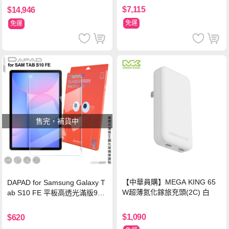
$7,115
$14,946
免運
免運
售完，補貨中
【中華員購】MEGA KING 65
DAPAD for Samsung Galaxy T
W超薄氮化鎵旅充頭(2C) 白
ab S10 FE 平板高透光滿版9H
鋼化玻璃保護貼
$1,090
$620