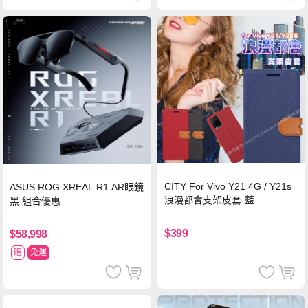
CITY For Vivo Y21 4G / Y21s
ASUS ROG XREAL R1 AR眼鏡
浪漫都會支架皮套-藍
黑 組合優惠
$399
$58,998
贈
免運