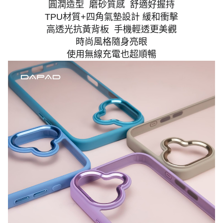
圓潤造型 磨砂質感 舒適好握持
TPU材質+四角氣墊設計 緩和衝擊
高透光抗黃背板 手機輕透更美觀
時尚風格隨身亮眼
使用無線充電也超順暢