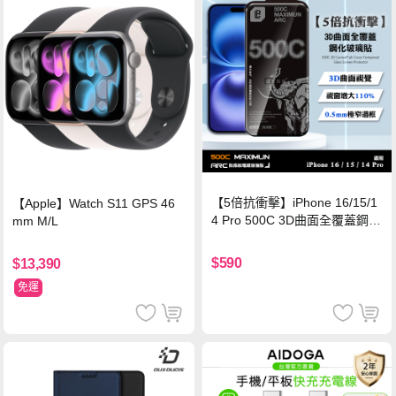
【5倍抗衝擊】iPhone 16/15/1
【Apple】Watch S11 GPS 46
4 Pro 500C 3D曲面全覆蓋鋼化
mm M/L
玻璃貼 0.5mm極窄邊框 防指紋
保護貼
$590
$13,390
免運