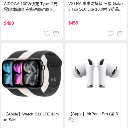
VXTRA 軍事防摔級 三星 Galax
AIDOGA 100W快充 Type-C充
y Tab S10 Lite 10.9吋 Y折晶透
電線傳輸線 液態矽膠硅膠 2M
背蓋立架皮套 含筆槽(經典黑)
支援iPhone17/安卓/手機/平板
$459
$490
【Apple】AirPods Pro (第 3
【Apple】Watch S11 LTE 42m
代)
m S/M