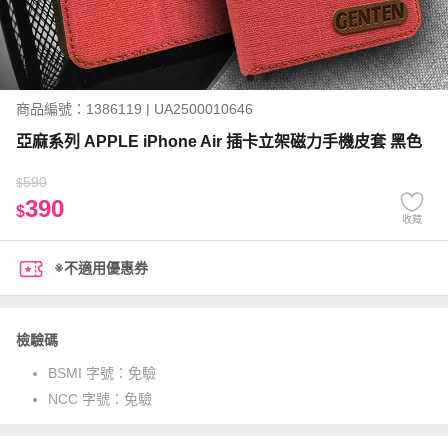
商品編號：1386119 | UA2500010646
亞麻系列 APPLE iPhone Air 插卡立架磁力手機皮套 黑色
590
$
390
$
收藏
※不適用優惠券
檢驗碼
BSMI 字號：
免驗
NCC 字號：
免驗