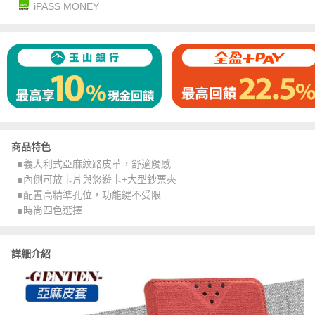
iPASS MONEY
商品特色
∎義大利式亞麻紋路皮革，舒適觸感
∎內側可放卡片與悠遊卡+大型鈔票夾
∎配置高精準孔位，功能鍵不受限
∎時尚四色選擇
詳細介紹