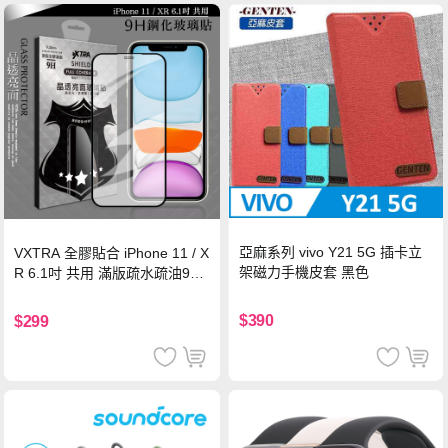
亞麻系列 vivo Y21 5G 插卡立
VXTRA 全膠貼合 iPhone 11 / X
架磁力手機皮套 黑色
R 6.1吋 共用 滿版疏水疏油9H
鋼化頂級玻璃膜(黑)
$390
$299