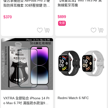
【限量出清】vivo TWS Air 真
復古掌機造型 AirPods Pro 3 硬
無線藍牙耳機
殼防摔耳機套 3D紓壓按鍵 防開
鎖扣 附心形掛勾(懷舊灰)
$699
$370
免運
Redmi Watch 6 NFC
VXTRA 全膠貼合 iPhone 14 Pr
o Max 6.7吋 滿版疏水疏油9H
鋼化頂級玻璃膜(黑)