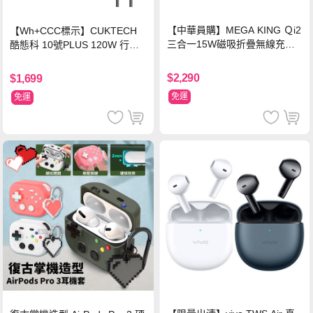
【中華員購】MEGA KING Ｑi2
【Wh+CCC標示】CUKTECH
三合一15W磁吸折疊無線充電
酷態科 10號PLUS 120W 行動
支架 黑
電源 15000mAh (PB150P)-黑
色
$2,290
$1,699
免運
免運