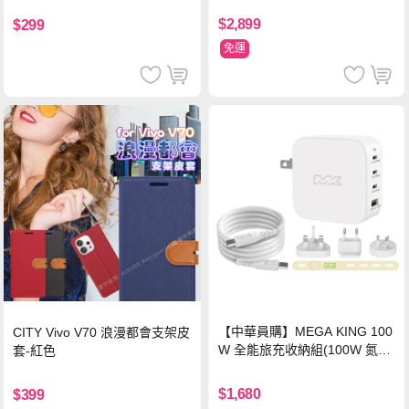
$2,899
$299
免運
【中華員購】MEGA KING 100
CITY Vivo V70 浪漫都會支架皮
W 全能旅充收納組(100W 氮化
套-紅色
鎵旅充頭 +100W高速充電線附
萬國轉接器)
$1,680
$399