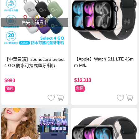
售完，補貨中
【Apple】Watch S11 LTE 46m
【中華員購】soundcore Select
m M/L
4 GO 防水可攜式藍牙喇叭
$16,318
$990
免運
免運