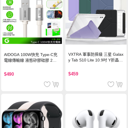
VXTRA 軍事防摔級 三星 Galax
AIDOGA 100W快充 Type-C充
y Tab S10 Lite 10.9吋 Y折晶透
電線傳輸線 液態矽膠硅膠 2M
背蓋立架皮套 含筆槽(經典黑)
支援iPhone17/安卓/手機/平板
$459
$490