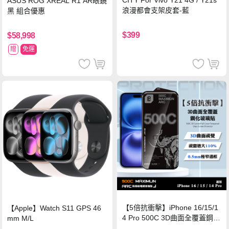
CITY For Vivo Y21 4G / Y21s
ASUS ROG XREAL R1 AR眼鏡
浪漫都會支架皮套-藍
黑 組合優惠
$399
$58,998
贈
免運
【5倍抗衝擊】iPhone 16/15/1
【Apple】Watch S11 GPS 46
4 Pro 500C 3D曲面全覆蓋鋼化
mm M/L
玻璃貼 0.5mm極窄邊框 防指紋