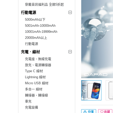
穿戴音訊福利品 全館5折起
行動電源
5000mAh以下
5001mAh-10000mAh
10001mAh-19999mAh
20000mAh以上
行動電源
充電．線材
充電座、無線充電
旅充、電源轉接器
Type C 線材
Lightning 線材
Micro USB 線材
多合一 線材
轉接器、轉接線
車充
充電設備
分享
收藏