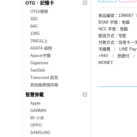
OTG．記憶卡
OTG/硬碟
商品編號：1386057
32G
BSMI 字號：免驗
64G
NCC 字號：免驗
128G
配送方式：宅配
256G以上
付款方式：信用卡一
ADATA 威剛
市繳費
︱
LINE Pa
Apacer宇瞻
+PAY
︱
悠遊付
︱
MONEY
Gigastone
SanDisk
Transcend 創見
其他廠牌儲存類
智慧穿戴
Apple
GARMIN
MI 小米
OPPO
SAMSUNG