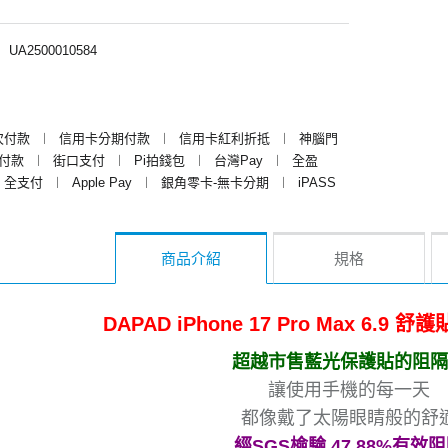
︱
UA2500010584
次付款
︱
信用卡分期付款
︱
信用卡紅利折抵
︱
神腦門
y付款
︱
街口支付
︱
Pi拍錢包
︱
台灣Pay
︱
全盈
全支付
︱
Apple Pay
︱
銀角零卡-無卡分期
︱
iPASS
商品介紹
規格
DAPAD iPhone 17 Pro Max 6.
超越市售藍光保護貼的阻隔
讓使用手機的每一天
都像戴了太陽眼睛般的舒
經SGS檢驗 47.88%有效