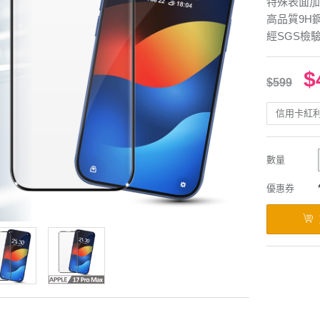
特殊表面加
高品質9H
經SGS檢
$
$599
信用卡紅
數量
優惠券