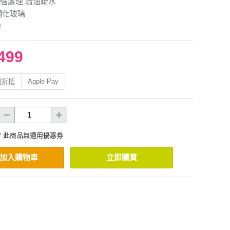
強處理 疏油疏水
鋼化玻璃
驗
499
利折抵
Apple Pay
* 此商品無適用優惠券
加入購物車
立即購買