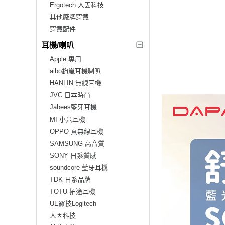
Ergotech 人因科技
其他廠牌穿戴
穿戴配件
耳機/喇叭
Apple 專用
aibo鈞嵐耳機喇叭
HANLIN 無線耳機
JVC 日本時尚
Jabees藍牙耳機
MI 小米耳機
OPPO 真無線耳機
SAMSUNG 高音質
SONY 日系質感
soundcore 藍牙耳機
TDK 日系品牌
TOTU 拓途耳機
UE羅技Logitech
人因科技