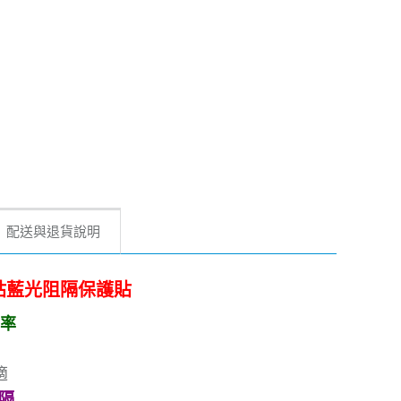
配送與退貨說明
9 舒護貼藍光阻隔保護貼
率
適
阻隔