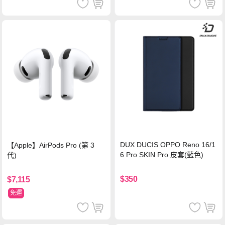
DUX DUCIS OPPO Reno 16/1
【Apple】AirPods Pro (第 3
6 Pro SKIN Pro 皮套(藍色)
代)
$350
$7,115
免運