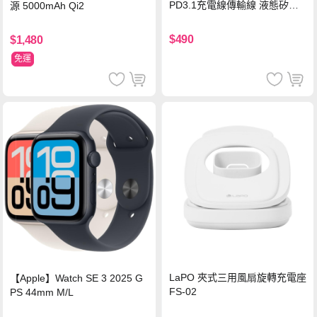
PD3.1充電線傳輸線 液態矽膠
源 5000mAh Qi2
硅膠 2M 支援iPhone17/安卓/手
機/平板/筆電
$490
$1,480
免運
LaPO 夾式三用風扇旋轉充電座
【Apple】Watch SE 3 2025 G
FS-02
PS 44mm M/L