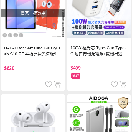
售完，補貨中
100W 極光芯 Type-C to Type-
DAPAD for Samsung Galaxy T
C 耐拉傳輸充電線+雙輸出迷你
ab S10 FE 平板高透光滿版9H
氮化鎵充電器
鋼化玻璃保護貼
$499
$620
免運