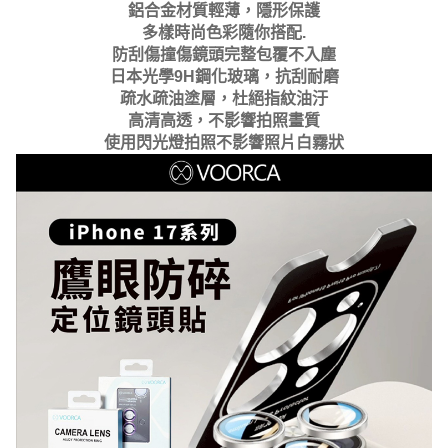
鋁合金材質輕薄，隱形保護
多樣時尚色彩隨你搭配.
防刮傷撞傷鏡頭完整包覆不入塵
日本光學9H鋼化玻璃，抗刮耐磨
疏水疏油塗層，杜絕指紋油汙
高清高透，不影響拍照畫質
使用閃光燈拍照不影響照片白霧狀