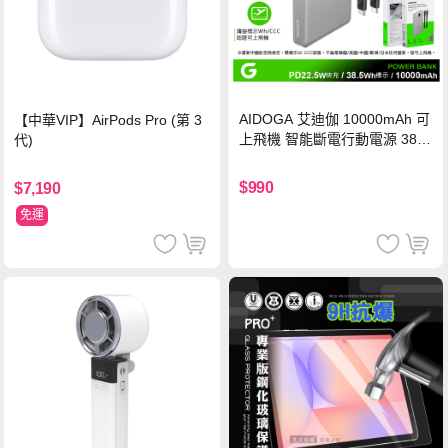
AIDOGA 艾迪伽 10000mAh 可
【中華VIP】AirPods Pro (第 3
上飛機 智能斷電行動電源 38.5
代)
Wh PD雙向快充充電線 鈦銀 台
灣BSMI/中國CCC/歐美CE/FCC
$990
$7,190
認證
免運