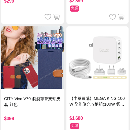
$2,899
$299
免運
【中華員購】MEGA KING 100
CITY Vivo V70 浪漫都會支架皮
W 全能旅充收納組(100W 氮化
套-紅色
鎵旅充頭 +100W高速充電線附
萬國轉接器)
$1,680
$399
免運