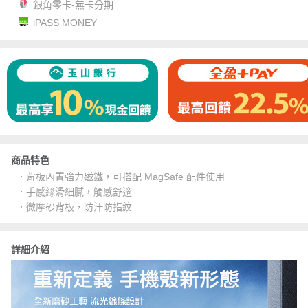
銀角零卡-無卡分期
iPASS MONEY
商品特色
．背板內置強力磁鐵，可搭配 MagSafe 配件使用
．手感絲滑細膩，觸感舒適
．微摩砂背板，防汗防指紋
詳細介紹