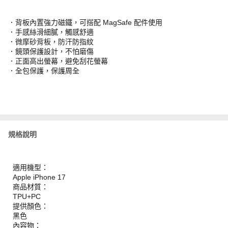
．背板內置強力磁鐵，可搭配 MagSafe 配件使用
．手感絲滑細膩，觸感舒適
．微摩砂背板，防汗防指紋
．鏡頭保護設計，不怕磨傷
．正面高出螢幕，避免刮花螢幕
．全包保護，保護周全
規格說明
適用機型：
Apple iPhone 17
商品材質：
TPU+PC
提供顏色：
黑色
內容物：