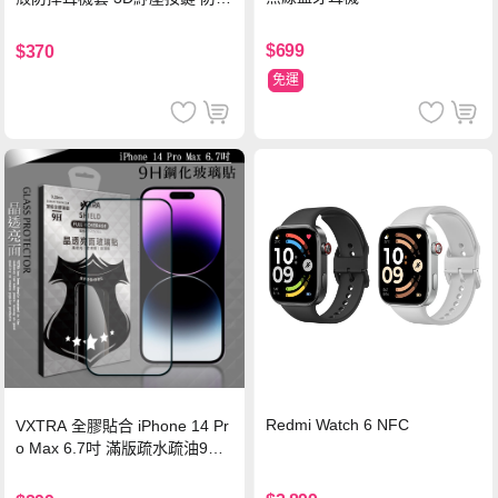
鎖扣 附心形掛勾(懷舊灰)
$699
$370
免運
Redmi Watch 6 NFC
VXTRA 全膠貼合 iPhone 14 Pr
o Max 6.7吋 滿版疏水疏油9H
鋼化頂級玻璃膜(黑)