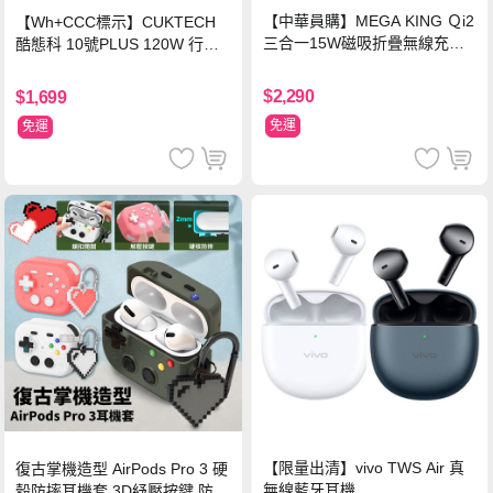
【中華員購】MEGA KING Ｑi2
【Wh+CCC標示】CUKTECH
三合一15W磁吸折疊無線充電
酷態科 10號PLUS 120W 行動
支架 黑
電源 15000mAh (PB150P)-黑
色
$2,290
$1,699
免運
免運
【限量出清】vivo TWS Air 真
復古掌機造型 AirPods Pro 3 硬
無線藍牙耳機
殼防摔耳機套 3D紓壓按鍵 防開