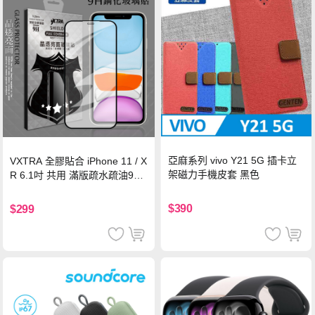
亞麻系列 vivo Y21 5G 插卡立
VXTRA 全膠貼合 iPhone 11 / X
架磁力手機皮套 黑色
R 6.1吋 共用 滿版疏水疏油9H
鋼化頂級玻璃膜(黑)
$390
$299