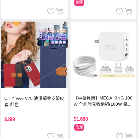
免運
【中華員購】MEGA KING 100
CITY Vivo V70 浪漫都會支架皮
W 全能旅充收納組(100W 氮化
套-紅色
鎵旅充頭 +100W高速充電線附
萬國轉接器)
$1,680
$399
免運