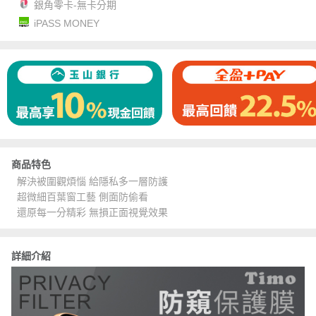
銀角零卡-無卡分期
iPASS MONEY
商品特色
解決被圍觀煩惱 給隱私多一層防護
超微細百葉窗工藝 側面防偷看
還原每一分精彩 無損正面視覺效果
詳細介紹