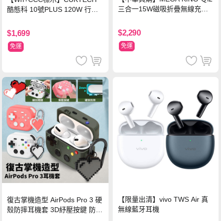
三合一15W磁吸折疊無線充電
酷態科 10號PLUS 120W 行動
支架 黑
電源 15000mAh (PB150P)-黑
色
$2,290
$1,699
免運
免運
【限量出清】vivo TWS Air 真
復古掌機造型 AirPods Pro 3 硬
無線藍牙耳機
殼防摔耳機套 3D紓壓按鍵 防開
鎖扣 附心形掛勾(懷舊灰)