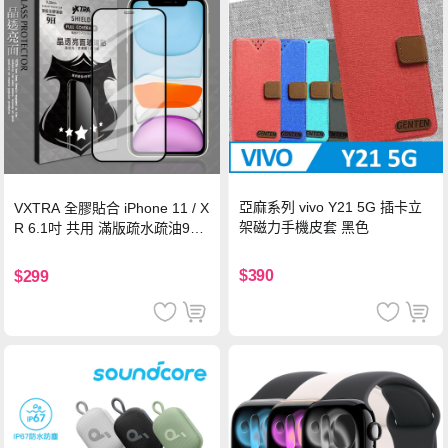
亞麻系列 vivo Y21 5G 插卡立
VXTRA 全膠貼合 iPhone 11 / X
架磁力手機皮套 黑色
R 6.1吋 共用 滿版疏水疏油9H
鋼化頂級玻璃膜(黑)
$390
$299