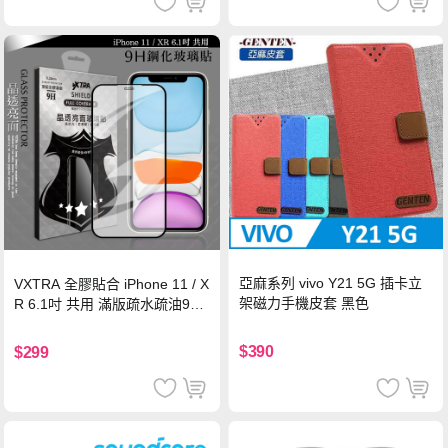
亞麻系列 vivo Y21 5G 插卡立
VXTRA 全膠貼合 iPhone 11 / X
架磁力手機皮套 黑色
R 6.1吋 共用 滿版疏水疏油9H
鋼化頂級玻璃膜(黑)
$390
$299