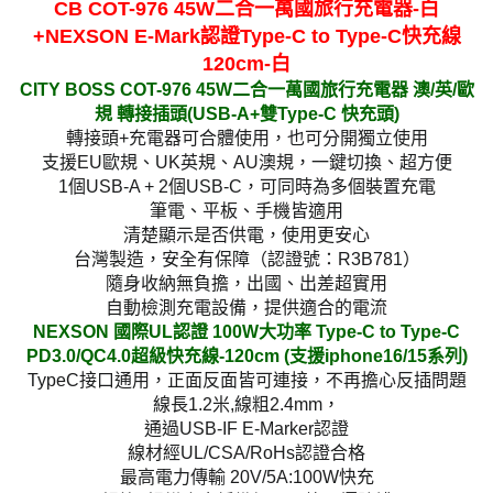
CB COT-976 45W二合一萬國旅行充電器-白
+NEXSON E-Mark認證Type-C to Type-C快充線
120cm-白
CITY BOSS COT-976 45W二合一萬國旅行充電器 澳/英/歐
規 轉接插頭(USB-A+雙Type-C 快充頭)
轉接頭+充電器可合體使用，也可分開獨立使用
支援EU歐規、UK英規、AU澳規，一鍵切換、超方便
1個USB-A + 2個USB-C，可同時為多個裝置充電
筆電、平板、手機皆適用
清楚顯示是否供電，使用更安心
台灣製造，安全有保障（認證號：R3B781）
隨身收納無負擔，出國、出差超實用
自動檢測充電設備，提供適合的電流
NEXSON 國際UL認證 100W大功率 Type-C to Type-C
PD3.0/QC4.0超級快充線-120cm (支援iphone16/15系列)
TypeC接口通用，正面反面皆可連接，不再擔心反插問題
線長1.2米,線粗2.4mm，
通過USB-IF E-Marker認證
線材經UL/CSA/RoHs認證合格
最高電力傳輸 20V/5A:100W快充