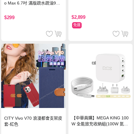
o Max 6.7吋 滿版疏水疏油9H
鋼化頂級玻璃膜(黑)
$2,899
$299
免運
【中華員購】MEGA KING 100
CITY Vivo V70 浪漫都會支架皮
W 全能旅充收納組(100W 氮化
套-紅色
鎵旅充頭 +100W高速充電線附