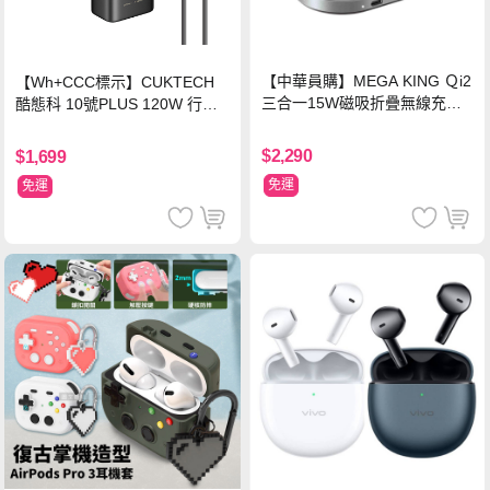
【中華員購】MEGA KING Ｑi2
【Wh+CCC標示】CUKTECH
三合一15W磁吸折疊無線充電
酷態科 10號PLUS 120W 行動
支架 黑
電源 15000mAh (PB150P)-黑
色
$2,290
$1,699
免運
免運