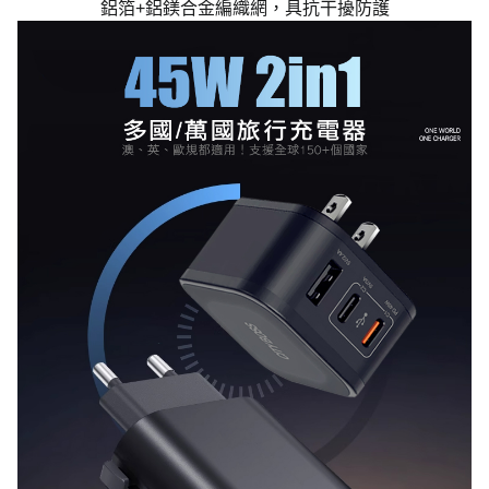
鋁箔+鋁鎂合金編織網，具抗干擾防護