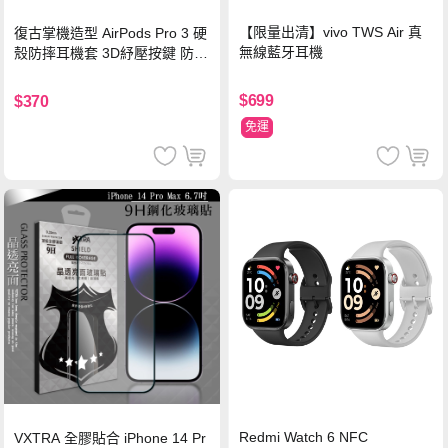
【限量出清】vivo TWS Air 真
復古掌機造型 AirPods Pro 3 硬
無線藍牙耳機
殼防摔耳機套 3D紓壓按鍵 防開
鎖扣 附心形掛勾(懷舊灰)
$699
$370
免運
Redmi Watch 6 NFC
VXTRA 全膠貼合 iPhone 14 Pr