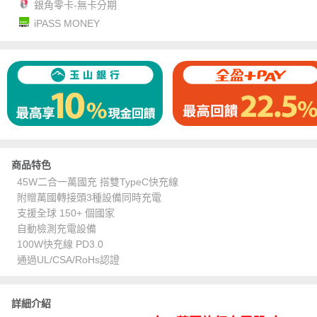
銀角零卡-無卡分期
iPASS MONEY
商品特色
45W二合一萬國充 搭雙TypeC快充線
附贈萬國轉接頭3種設備同時充電
支援全球 150+ 個國家
自動檢測充電設備
100W快充線 PD3.0
通過UL/CSA/RoHs認證
詳細介紹