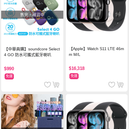
售完，補貨中
【Apple】Watch S11 LTE 46m
【中華員購】soundcore Select
m M/L
4 GO 防水可攜式藍牙喇叭
$16,318
$990
免運
免運