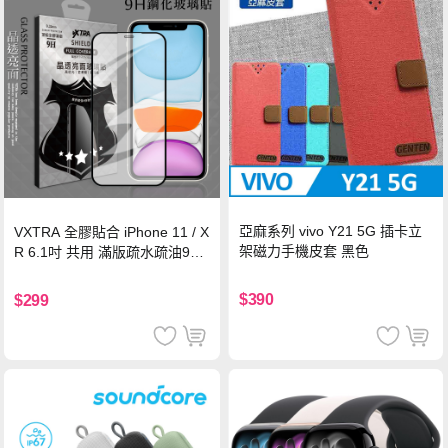
亞麻系列 vivo Y21 5G 插卡立
VXTRA 全膠貼合 iPhone 11 / X
架磁力手機皮套 黑色
R 6.1吋 共用 滿版疏水疏油9H
鋼化頂級玻璃膜(黑)
$390
$299