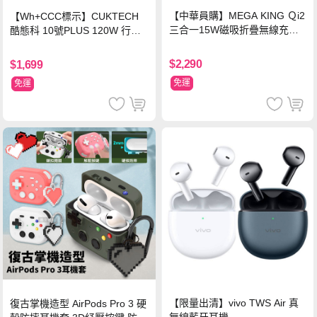
【中華員購】MEGA KING Ｑi2
【Wh+CCC標示】CUKTECH
三合一15W磁吸折疊無線充電
酷態科 10號PLUS 120W 行動
支架 黑
電源 15000mAh (PB150P)-黑
色
$2,290
$1,699
免運
免運
【限量出清】vivo TWS Air 真
復古掌機造型 AirPods Pro 3 硬