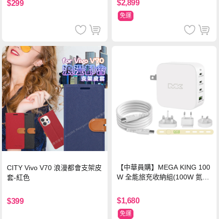
$2,899
$299
免運
【中華員購】MEGA KING 100
CITY Vivo V70 浪漫都會支架皮
W 全能旅充收納組(100W 氮化
套-紅色
鎵旅充頭 +100W高速充電線附
萬國轉接器)
$1,680
$399
免運