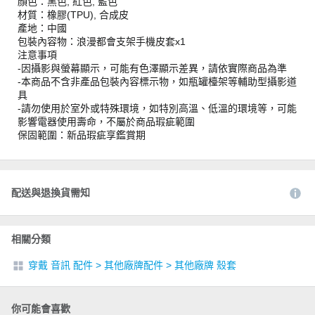
顏色：黑色, 紅色, 藍色
材質：橡膠(TPU), 合成皮
產地：中國
包裝內容物：浪漫都會支架手機皮套x1
注意事項
-因攝影與螢幕顯示，可能有色澤顯示差異，請依實際商品為準
-本商品不含非產品包裝內容標示物，如瓶罐檯架等輔助型攝影道
具
-請勿使用於室外或特殊環境，如特別高溫、低溫的環境等，可能
影響電器使用壽命，不屬於商品瑕疵範圍
保固範圍：新品瑕疵享鑑賞期
配送與退換貨需知
相關分類
穿戴 音訊 配件
>
其他廠牌配件
>
其他廠牌 殼套
你可能會喜歡