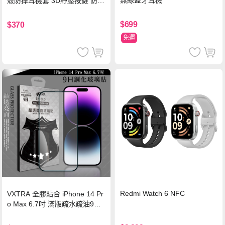
無線藍牙耳機
殼防摔耳機套 3D紓壓按鍵 防開
鎖扣 附心形掛勾(懷舊灰)
$699
$370
免運
Redmi Watch 6 NFC
VXTRA 全膠貼合 iPhone 14 Pr
o Max 6.7吋 滿版疏水疏油9H
鋼化頂級玻璃膜(黑)